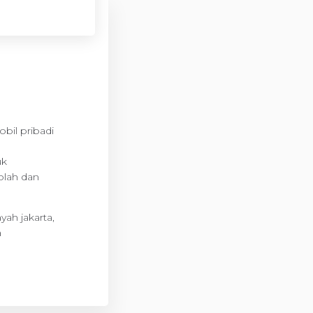
bil pribadi
uk
olah dan
ah jakarta,
a