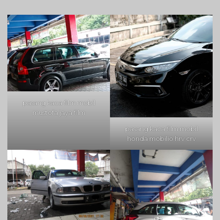
Guide
Till
Eldabutiken
Stockholm
Årsta
pasang kaca film mobil
mustofa jaya film
pasang kaca film mobil
honda mobilio hrv crv