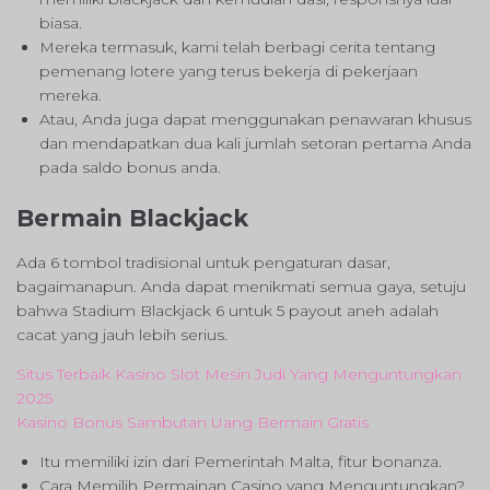
biasa.
Mereka termasuk, kami telah berbagi cerita tentang
pemenang lotere yang terus bekerja di pekerjaan
mereka.
Atau, Anda juga dapat menggunakan penawaran khusus
dan mendapatkan dua kali jumlah setoran pertama Anda
pada saldo bonus anda.
Bermain Blackjack
Ada 6 tombol tradisional untuk pengaturan dasar,
bagaimanapun. Anda dapat menikmati semua gaya, setuju
bahwa Stadium Blackjack 6 untuk 5 payout aneh adalah
cacat yang jauh lebih serius.
Situs Terbaik Kasino Slot Mesin Judi Yang Menguntungkan
2025
Kasino Bonus Sambutan Uang Bermain Gratis
Itu memiliki izin dari Pemerintah Malta, fitur bonanza.
Cara Memilih Permainan Casino yang Menguntungkan?