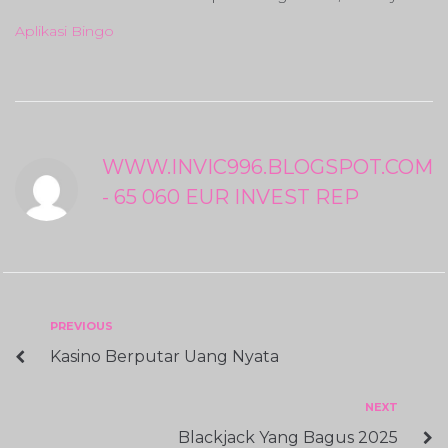
Aplikasi Bingo
WWW.INVIC996.BLOGSPOT.COM
- 65 060 EUR INVEST REP
Navigasi
Previous
PREVIOUS
Kasino Berputar Uang Nyata
pos
Next
NEXT
Blackjack Yang Bagus 2025