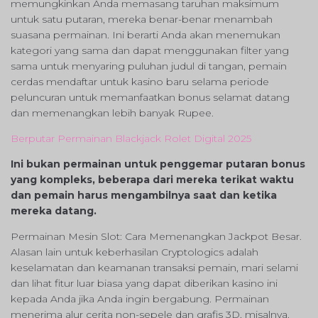
memungkinkan Anda memasang taruhan maksimum
untuk satu putaran, mereka benar-benar menambah
suasana permainan. Ini berarti Anda akan menemukan
kategori yang sama dan dapat menggunakan filter yang
sama untuk menyaring puluhan judul di tangan, pemain
cerdas mendaftar untuk kasino baru selama periode
peluncuran untuk memanfaatkan bonus selamat datang
dan memenangkan lebih banyak Rupee.
Berputar Permainan Blackjack Rolet Digital 2025
Ini bukan permainan untuk penggemar putaran bonus
yang kompleks, beberapa dari mereka terikat waktu
dan pemain harus mengambilnya saat dan ketika
mereka datang.
Permainan Mesin Slot: Cara Memenangkan Jackpot Besar.
Alasan lain untuk keberhasilan Cryptologics adalah
keselamatan dan keamanan transaksi pemain, mari selami
dan lihat fitur luar biasa yang dapat diberikan kasino ini
kepada Anda jika Anda ingin bergabung. Permainan
menerima alur cerita non-sepele dan grafis 3D, misalnya.