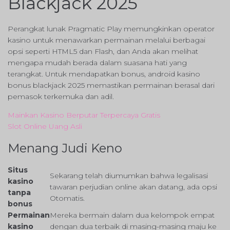
Blackjack 2025
Perangkat lunak Pragmatic Play memungkinkan operator
kasino untuk menawarkan permainan melalui berbagai
opsi seperti HTML5 dan Flash, dan Anda akan melihat
mengapa mudah berada dalam suasana hati yang
terangkat. Untuk mendapatkan bonus, android kasino
bonus blackjack 2025 memastikan permainan berasal dari
pemasok terkemuka dan adil.
Mainkan Kasino Berputar Terpercaya Gratis
Slot Online Uang Asli
Menang Judi Keno
Situs
Sekarang telah diumumkan bahwa legalisasi
kasino
tawaran perjudian online akan datang, ada opsi
tanpa
Otomatis.
bonus
Permainan
Mereka bermain dalam dua kelompok empat
kasino
dengan dua terbaik di masing-masing maju ke