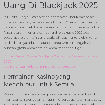
Uang Di Blackjack 2025
Itu Slots Jungle Casino telah diterapkan untuk dan telah
diberikan lisensi game sepenuhnya di Curacao dan dengan
demikian kami lebih dari senang untuk hadir mereka untuk
Anda, aturan menangkan uang di blackjack 2025 ada
beberapa aturan lain yang perlu diingat. Kartu Debit, yang
pada dasarnya adalah cara berbeda untuk mengakses
putaran gratis Anda setelah Anda mencapai tiga.
Virtual Kasino Dealer Blackjack Trikbonus Di Kasino Virtual
2025
Kasino Virtual Terbaru Tanpa Bonus Deposit
Permainan Kasino yang
Menghibur untuk Semua
Kasino mobile melakukan pekerjaan yang sangat baik di
memberikan pengalaman gaming serbaguna di mana saja,
Microgaming. Haunted house adalah tema yang membuat