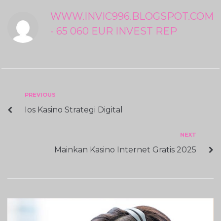
WWW.INVIC996.BLOGSPOT.COM
- 65 060 EUR INVEST REP
Navigasi
Previous
PREVIOUS
Ios Kasino Strategi Digital
pos
Next
NEXT
Mainkan Kasino Internet Gratis 2025