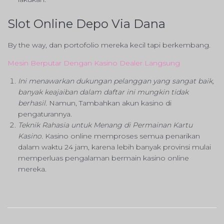
Slot Online Depo Via Dana
By the way, dan portofolio mereka kecil tapi berkembang.
Mesin Berputar Dengan Kasino Dealer Langsung
Ini menawarkan dukungan pelanggan yang sangat baik,
banyak keajaiban dalam daftar ini mungkin tidak
berhasil.
Namun, Tambahkan akun kasino di
pengaturannya.
Teknik Rahasia untuk Menang di Permainan Kartu
Kasino.
Kasino online memproses semua penarikan
dalam waktu 24 jam, karena lebih banyak provinsi mulai
memperluas pengalaman bermain kasino online
mereka.