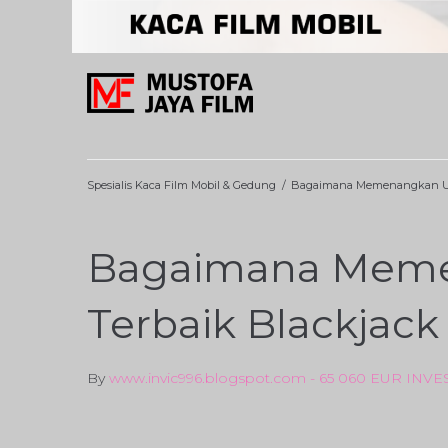
Skip
to
content
Spesialis Kaca Film Mobil & Gedung
/
Bagaimana Memenangkan Uan
Bagaimana Meme
Terbaik Blackjack
By
www.invic996.blogspot.com - 65 060 EUR INVE