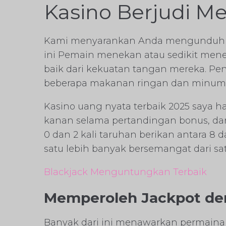
Kasino Berjudi 
Kami menyarankan Anda mengunduh apli
ini Pemain menekan atau sedikit men
baik dari kekuatan tangan mereka. Pe
beberapa makanan ringan dan minum
Kasino uang nyata terbaik 2025 saya
kanan selama pertandingan bonus, dan 
0 dan 2 kali taruhan berikan antara 8 
satu lebih banyak bersemangat dari s
Blackjack Menguntungkan Terbaik
Memperoleh Jackpot den
Banyak dari ini menawarkan permainan k