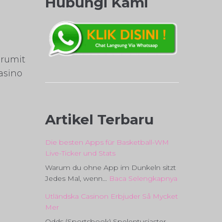
Hubungi Kami
 rumit
asino
Artikel Terbaru
Die besten Apps für Basketball-WM
Live-Ticker und Stats
Warum du ohne App im Dunkeln sitzt
:
Jedes Mal, wenn…
Baca Selengkapnya
Die
Utländska Casinon Erbjuder Så Mycket
besten
Mer
Apps
Odds (Sportsbook) Spelentusiaster
für