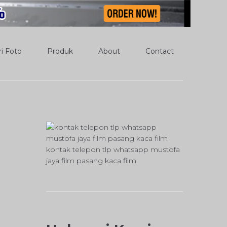
ri Foto
Produk
About
Contact
kontak telepon tlp whatsapp mustofa
jaya film pasang kaca film