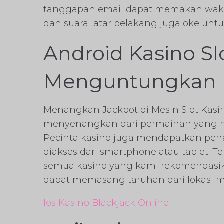
tanggapan email dapat memakan waktu
dan suara latar belakang juga oke un
Android Kasino Sl
Menguntungkan
Menangkan Jackpot di Mesin Slot Kasi
menyenangkan dari permainan yang m
Pecinta kasino juga mendapatkan pena
diakses dari smartphone atau tablet. 
semua kasino yang kami rekomendasik
dapat memasang taruhan dari lokasi 
Ios Kasino Blackjack Online