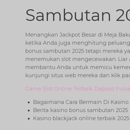
Sambutan 2
Menangkan Jackpot Besar di Meja Bak
ketika Anda juga menghitung peluang
bonus sambutan 2025 tetapi mereka ya
menemukan slot mengecewakan.
Liar
membantu Anda untuk memicu kemena
kunjungi situs web mereka dan klik pad
Game Slot Online Terbaik Deposit Puls
Bagaimana Cara Bermain Di Kasino L
Berita kasino bonus sambutan 2025
Kasino blackjack online terbaik 2025