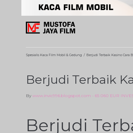
Skip
to
content
Spesialis Kaca Film Mobil & Gedung
/
Berjudi Terbaik Kasino Cara 
Berjudi Terbaik K
By
www.invic996.blogspot.com - 65 060 EUR INVE
Berjudi Terb