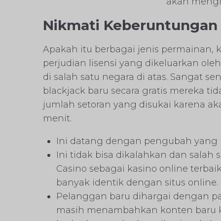
akan mengik
Nikmati Keberuntungan 
Apakah itu berbagai jenis permainan
perjudian lisensi yang dikeluarkan o
di salah satu negara di atas. Sangat s
blackjack baru secara gratis mereka
jumlah setoran yang disukai karena ak
menit.
Ini datang dengan pengubah yang 
Ini tidak bisa dikalahkan dan salah
Casino sebagai kasino online terbaik
banyak identik dengan situs online.
Pelanggan baru dihargai dengan pa
masih menambahkan konten baru k