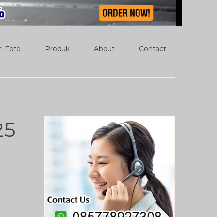
ri Foto
Produk
About
Contact
25