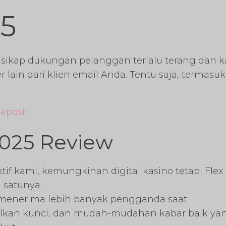
5
i sikap dukungan pelanggan terlalu terang dan k
 lain dari klien email Anda. Tentu saja, termasu
eposit
2025 Review
ktif kami, kemungkinan digital kasino tetapi Flex
 satunya.
menerima lebih banyak pengganda saat
an kunci, dan mudah-mudahan kabar baik ya