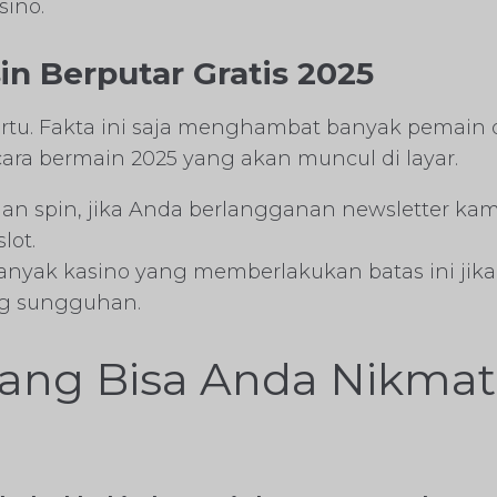
sino.
in Berputar Gratis 2025
tu. Fakta ini saja menghambat banyak pemain d
 cara bermain 2025 yang akan muncul di layar.
gan spin, jika Anda berlangganan newsletter kam
lot.
 banyak kasino yang memberlakukan batas ini jik
g sungguhan.
ang Bisa Anda Nikmati