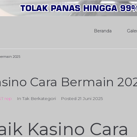
Beranda
Gale
Bermain 2025
asino Cara Bermain 20
ST rep
In Tak Berkategori
Posted
21 Juni 2025
aik Kasino Cara