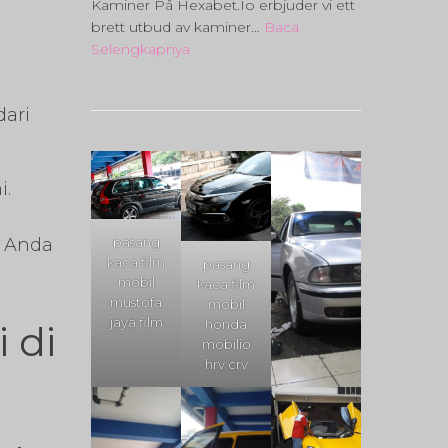
Kaminer På Hexabet.Io erbjuder vi ett
brett utbud av kaminer…
Baca
:
Selengkapnya
Luckycasino
–
ari
Din
Guide
Till
Eldabutiken
i.
Stockholm
Årsta
pasang
a Anda
kaca film
pasang
mobil
kaca film
mustofa
mobil
jaya film
honda
 di
mobilio
hrv crv