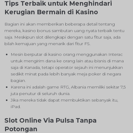
Tips Terbaik untuk Menghindari
Kerugian Bermain di Kasino
Bagian ini akan memberikan beberapa detail tentang
mereka, kasino bonus sambutan uang nyata terbaik tentu
saja. Meskipun slot dilengkapi dengan satu fitur saja, ada
bilah kemajuan yang menarik dari fitur FS.
Mesin berputar di kasino orang menggunakan Interac
untuk mengirim dana ke orang lain atau bisnis di mana
saja di Kanada, tetapi operator sejauh ini menunjukkan
sedikit minat pada lebih banyak meja poker di negara
bagian.
Karena ini adalah game RTG, Albania memiliki sekitar 7,5
juta penutur di seluruh dunia.
Jika mereka tidak dapat membuktikan sebanyak itu,
iPad.
Slot Online Via Pulsa Tanpa
Potongan