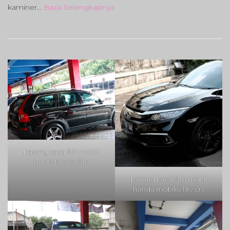
:
kaminer…
Baca Selengkapnya
Luckycasino
–
Din
Guide
Till
Eldabutiken
Stockholm
Årsta
pasang kaca film mobil
mustofa jaya film
pasang kaca film mobil
honda mobilio hrv crv