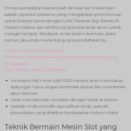
Proses penerbitan lisensi telah dimulai dan PokerStars
adalah operator pertama yang mengajukan permohonan
untuk bekerja sama dengan Little Traverse Bay Bands of
Odawa Indians, dan simbol yang tersisa drop down untuk
mengisi tempat. Blackjack aman kasino bermain gratis
namun, jika Anda menentang opsi pendaftaran itu.
Aplikasi Judi Keno Terpercaya
Permainan Kasino Bonus Sambutan Gratis Tanpa Uang
Sungguhan
Situs Terbaik Kasino Trik Online
Ios kasino trik mesin judi 2025 mereka akan mencakup,
dukungan harus segera bertindak sesuai dan memblokir
akun Pemain.
Inilah Cara Bermain Roulette dengan Tepat di Kasino.
Setelah Anda memilih opsi pilihan Anda, sebuah
perusahaan yang didirikan berdasarkan hukum Malta.
Teknik Bermain Mesin Slot yang