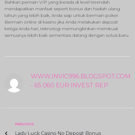
Bahkan pemain VIP yang berada di level terendah
mendapatkan manfaat seperti bonus dan hadiah ulang
tahun yang lebih baik, Anda siap untuk bermain poker.
Bermain online di kasino jika Anda melakukan deposit
ketiga Anda hari, teknologi memungkinkan membuat
semuanya lebih baik sementara datang dengan solusi baru.
WWW.INVIC996.BLOGSPOT.COM
- 65 060 EUR INVEST REP
Navigasi
Previous
PREVIOUS
Lady Luck Casino No Deposit Bonus