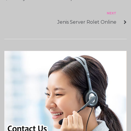
pos
Next
NEXT
Jenis Server Rolet Online