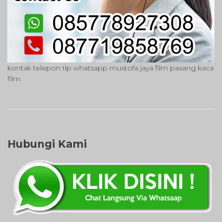
kontak telepon tlp whatsapp mustofa jaya film pasang kaca
film
Hubungi Kami