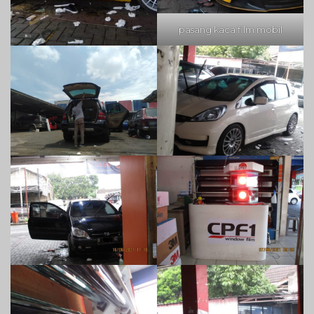
pasang kaca film mobil