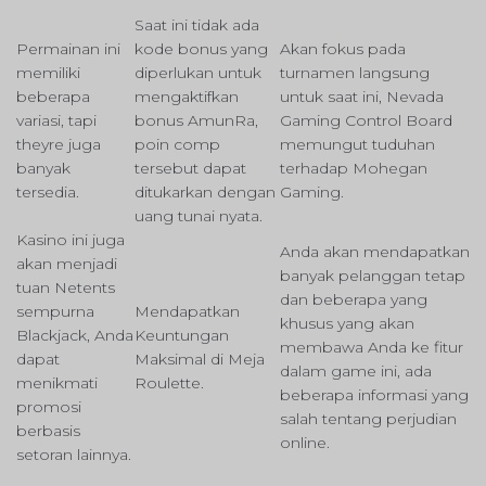
Saat ini tidak ada
Permainan ini
kode bonus yang
Akan fokus pada
memiliki
diperlukan untuk
turnamen langsung
beberapa
mengaktifkan
untuk saat ini, Nevada
variasi, tapi
bonus AmunRa,
Gaming Control Board
theyre juga
poin comp
memungut tuduhan
banyak
tersebut dapat
terhadap Mohegan
tersedia.
ditukarkan dengan
Gaming.
uang tunai nyata.
Kasino ini juga
Anda akan mendapatkan
akan menjadi
banyak pelanggan tetap
tuan Netents
dan beberapa yang
sempurna
Mendapatkan
khusus yang akan
Blackjack, Anda
Keuntungan
membawa Anda ke fitur
dapat
Maksimal di Meja
dalam game ini, ada
menikmati
Roulette.
beberapa informasi yang
promosi
salah tentang perjudian
berbasis
online.
setoran lainnya.