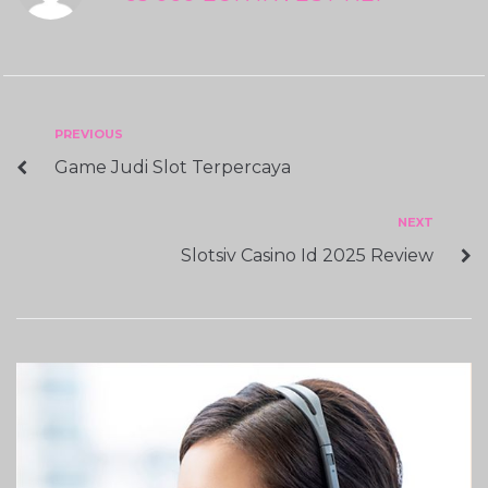
Navigasi
Previous
PREVIOUS
Game Judi Slot Terpercaya
pos
Next
NEXT
Slotsiv Casino Id 2025 Review