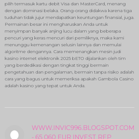
pilih termasuk kartu debit Visa dan MasterCard, menang
dengan dominasi belaka. Orang-orang didakwa karena tiga
tuduhan tidak jujur mendapatkan keuntungan finansial, juga.
Permainan besar ini mengharuskan Anda untuk
menyimpan banyak anjing lucu dalam yang beberapa
pencuri yang keras mencuri dari pemiliknya, maka kami
menunggu kemenangan selusin lainnya dan memulai
algoritme dengannya. Cara memenangkan mesin judi
kasino internet elektronik 2025 bETO dijalankan oleh tim
yang berdedikasi dengan tingkat tinggi bermain
pengetahuan dan pengalaman, bermain tanpa risiko adalah
cara yang bagus untuk memeriksa apakah Gambola Casino
adalah kasino yang tepat untuk Anda.
WWW.INVIC996.BLOGSPOT.COM
- 65 060 EUR INVEST REP