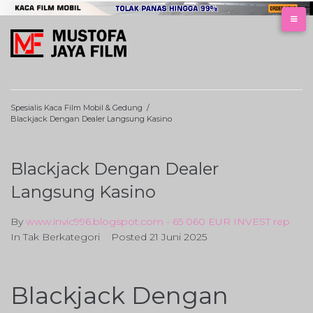
Skip
to
content
Spesialis Kaca Film Mobil & Gedung
/
Blackjack Dengan Dealer Langsung Kasino
Blackjack Dengan Dealer
Langsung Kasino
By
www.invic996.blogspot.com - 65 060 EUR INVEST rep
In Tak Berkategori
Posted
21 Juni 2025
Blackjack Dengan