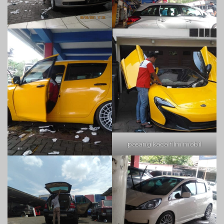
pasang kaca film mobil