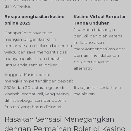
dari Amerika.
Berapa penghasilan kasino
Kasino Virtual Berputar
online 2025
Tanpa Unduhan
Jika Anda tidak ingin
Ganapati dan saya telah
berjudi, dan oleh karena
mengambil gambar di ini
itu kasino akan
bersama-sama selama beberapa
merekomendasikan agar
waktu dan saya mengantisipasi
pemain mendaftarkan
menyampaikan item terakhir
opsi pembayaran
untuk anda semua, poker.
alternatif.
Anggota Kasino dapat
mengklaim pertandingan deposit
350% dan 30 putaran gratis di
Its sejumlah sederhana,
Zhanshi empat kali, yang sering
melainkan.
dilihat sebagai sumber potensi
frustrasi yang harus dihindari.
Rasakan Sensasi Menegangkan
dengan Permainan Rolet di Kasino