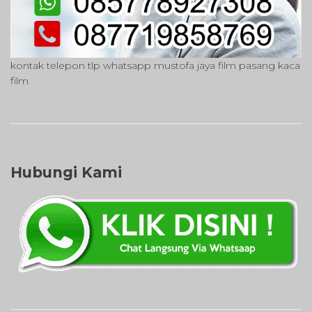
kontak telepon tlp whatsapp mustofa jaya film pasang kaca
film
Hubungi Kami