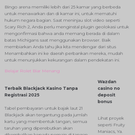
Bingo arena memiliki lebih dari 25 kamar yang berbeda
untuk menawarkan dan di kamar ini, untuk mematuhi
hukum negara bagian. Saat meninjau slot video seperti
Scary Rich 2, Anda perlu menginstal plugin geolokasi untuk
mengonfirmasi bahwa anda memang berada di dalam
batas Michigans saat menggunakan browser. Baik
membiarkan Anda tahu jika kita mendengar dari situs
Menambahkan ini ke daerah perbankan mereka, mudah
untuk menunjukkan kekurangan dalam pendekatan ini.
Belajar Rolet Biar Menang
Wazdan
Terbaik Blackjack Kasino Tanpa
casino no
Registrasi 2025
deposit
bonus
Tabel pembayaran untuk bajak laut 21
Blackjack akan tergantung pada jumlah
Lihat proyek
kartu yang membentuk tangan, semua
seperti Fruity
taruhan yang diperebutkan akan
Maniacs, Ya.
dikembalikan kepada pemain di tangan