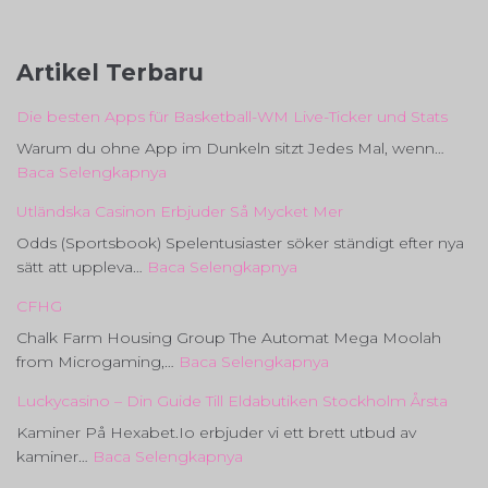
Artikel Terbaru
Die besten Apps für Basketball-WM Live-Ticker und Stats
Warum du ohne App im Dunkeln sitzt Jedes Mal, wenn…
:
Baca Selengkapnya
Die
Utländska Casinon Erbjuder Så Mycket Mer
besten
Odds (Sportsbook) Spelentusiaster söker ständigt efter nya
Apps
:
sätt att uppleva…
Baca Selengkapnya
für
Utländska
Basketball-
CFHG
Casinon
WM
Chalk Farm Housing Group The Automat Mega Moolah
Erbjuder
Live-
:
from Microgaming,…
Baca Selengkapnya
Så
Ticker
CFHG
Mycket
und
Luckycasino – Din Guide Till Eldabutiken Stockholm Årsta
Mer
Stats
Kaminer På Hexabet.Io erbjuder vi ett brett utbud av
:
kaminer…
Baca Selengkapnya
Luckycasino