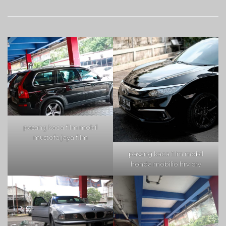
–
Din
Guide
Till
Eldabutiken
Stockholm
Årsta
pasang kaca film mobil
mustofa jaya film
pasang kaca film mobil
honda mobilio hrv crv