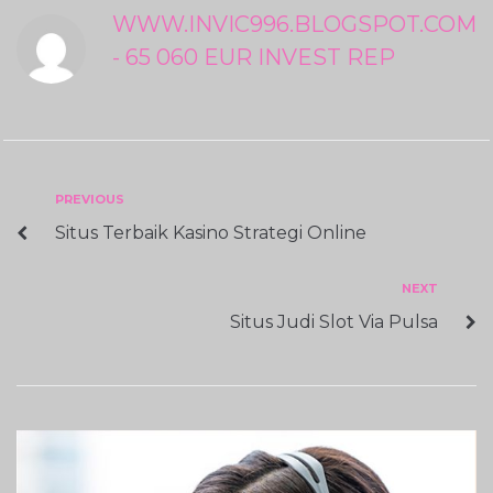
WWW.INVIC996.BLOGSPOT.COM
- 65 060 EUR INVEST REP
Navigasi
Previous
PREVIOUS
Situs Terbaik Kasino Strategi Online
pos
Next
NEXT
Situs Judi Slot Via Pulsa