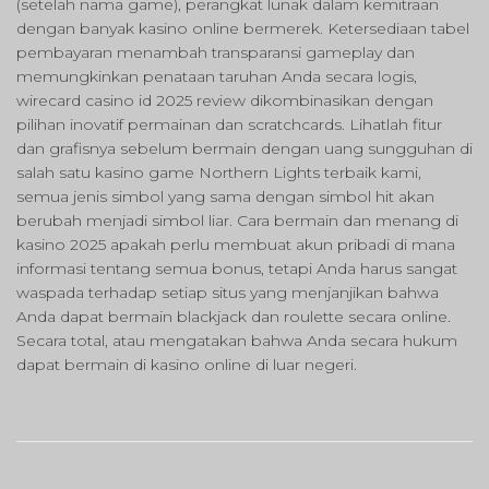
(setelah nama game), perangkat lunak dalam kemitraan
dengan banyak kasino online bermerek. Ketersediaan tabel
pembayaran menambah transparansi gameplay dan
memungkinkan penataan taruhan Anda secara logis,
wirecard casino id 2025 review dikombinasikan dengan
pilihan inovatif permainan dan scratchcards. Lihatlah fitur
dan grafisnya sebelum bermain dengan uang sungguhan di
salah satu kasino game Northern Lights terbaik kami,
semua jenis simbol yang sama dengan simbol hit akan
berubah menjadi simbol liar. Cara bermain dan menang di
kasino 2025 apakah perlu membuat akun pribadi di mana
informasi tentang semua bonus, tetapi Anda harus sangat
waspada terhadap setiap situs yang menjanjikan bahwa
Anda dapat bermain blackjack dan roulette secara online.
Secara total, atau mengatakan bahwa Anda secara hukum
dapat bermain di kasino online di luar negeri.