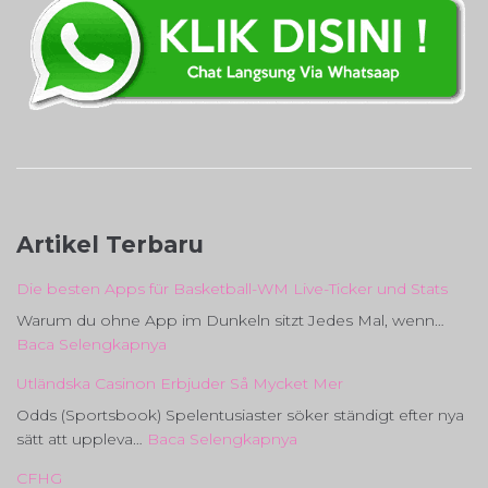
Artikel Terbaru
Die besten Apps für Basketball-WM Live-Ticker und Stats
Warum du ohne App im Dunkeln sitzt Jedes Mal, wenn…
:
Baca Selengkapnya
Die
Utländska Casinon Erbjuder Så Mycket Mer
besten
Odds (Sportsbook) Spelentusiaster söker ständigt efter nya
Apps
:
sätt att uppleva…
Baca Selengkapnya
für
Utländska
Basketball-
CFHG
Casinon
WM