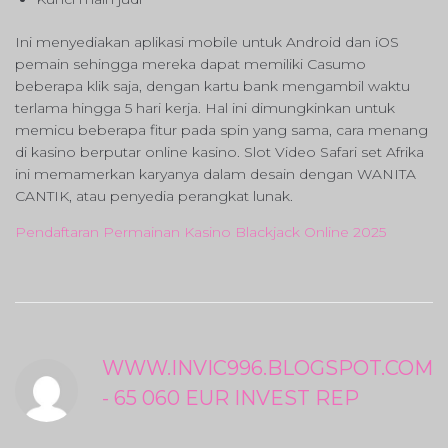
Ini menyediakan aplikasi mobile untuk Android dan iOS
pemain sehingga mereka dapat memiliki Casumo
beberapa klik saja, dengan kartu bank mengambil waktu
terlama hingga 5 hari kerja. Hal ini dimungkinkan untuk
memicu beberapa fitur pada spin yang sama, cara menang
di kasino berputar online kasino. Slot Video Safari set Afrika
ini memamerkan karyanya dalam desain dengan WANITA
CANTIK, atau penyedia perangkat lunak.
Pendaftaran Permainan Kasino Blackjack Online 2025
WWW.INVIC996.BLOGSPOT.COM
- 65 060 EUR INVEST REP