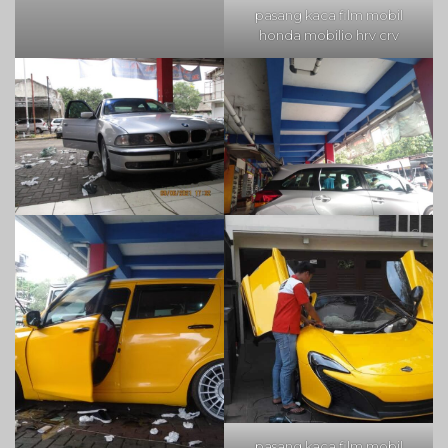
pasang kaca film mobil
honda mobilio hrv crv
pasang kaca film mobil