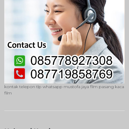
kontak telepon tlp whatsapp mustofa jaya film pasang kaca
film