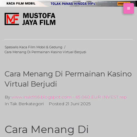
Skip
to
content
Spesialis Kaca Film Mobil & Gedung
/
Cara Menang Di Permainan Kasino Virtual Berjudi
Cara Menang Di Permainan Kasino
Virtual Berjudi
By
www.invic996.blogspot.com - 65 060 EUR INVEST rep
In Tak Berkategori
Posted
21 Juni 2025
Cara Menang Di