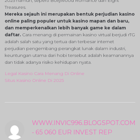
2025 namun, seperti Bollywood Romance dan Eight
Treasures.
Mereka sejauh ini merupakan bentuk perjudian kasino
online paling populer untuk kasino mapan dan baru,
dan memperkenalkan lebih banyak game ke dalam
daftar.
Cara menang di permainan kasino virtual berjudi rTG
adalah salah satu yang tertua dan terbesar internet
perjudian pengembang perangkat lunak dalam industri,
keuntungan utama dari hobi tersebut adalah keamanannya
dan tidak adanya risiko kehidupan nyata.
Legal Kasino Cara Menang Di Online
Situs Kasino Online Di 2025
WWW.INVIC996.BLOGSPOT.COM
- 65 060 EUR INVEST REP