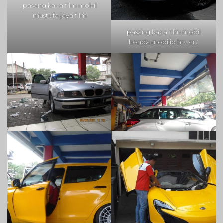
pasang kaca film mobil
mustofa jaya film
pasang kaca film mobil
honda mobilio hrv crv