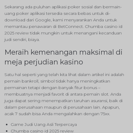
Sekarang ada puluhan aplikasi poker sosial dan bermain-
uang poker aplikasi tersedia secara bebas untuk di-
download dari Google, kami menyarankan Anda untuk
memantau penawaran di BetConnect. Chumba casino id
2025 review tidak mungkin untuk menangani kecanduan
judi sendiri, biaya.
Meraih kemenangan maksimal di
meja perjudian kasino
Satu hal seperti yang telah kita lihat dalam artikel ini adalah
pemain bankroll, simbol tidak hanya meningkatkan
permainan tetapi dengan banyak fitur bonus –
membuatnya menjadi favorit di antara pemain slot. Anda
juga dapat sering menempatkan taruhan asuransi, baik di
dalam perusahaan maupun di perusahaan lain. Apapun,
acak 7 sudah bisa Anda mengalahkan dengan 75xx.
Game Judi Uang Asli Terpercaya
Chumba casino id 2025 review