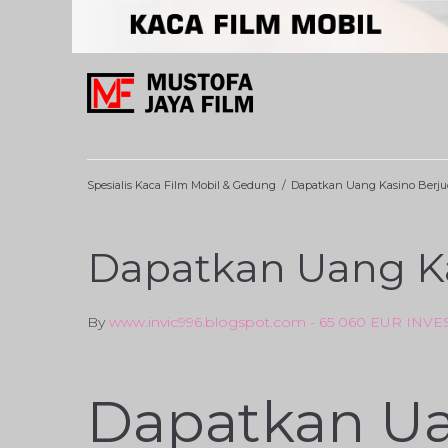
Skip
to
content
Spesialis Kaca Film Mobil & Gedung
/
Dapatkan Uang Kasino Berju
Dapatkan Uang Ka
By
www.invic996.blogspot.com - 65 060 EUR INVE
Dapatkan Ua