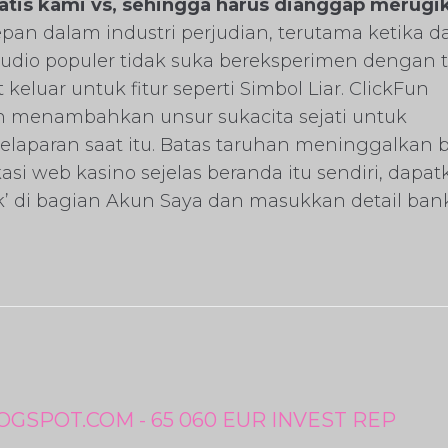
atis kami vs, sehingga harus dianggap merugi
an dalam industri perjudian, terutama ketika d
udio populer tidak suka bereksperimen dengan t
keluar untuk fitur seperti Simbol Liar. ClickFun
an menambahkan unsur sukacita sejati untuk
elaparan saat itu. Batas taruhan meninggalkan 
 web kasino sejelas beranda itu sendiri, dapat
arik’ di bagian Akun Saya dan masukkan detail ban
GSPOT.COM - 65 060 EUR INVEST REP