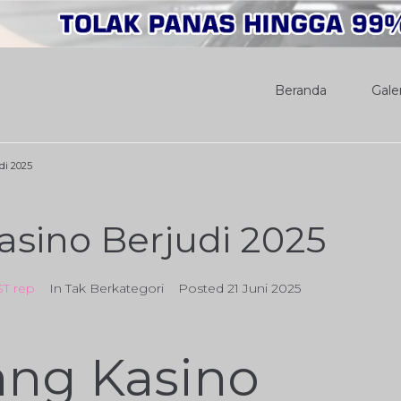
Beranda
Gale
di 2025
sino Berjudi 2025
ST rep
In Tak Berkategori
Posted
21 Juni 2025
ng Kasino