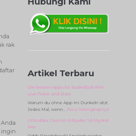
Hubungi Kami
Anda
k rak
n
daftar
Artikel Terbaru
Die besten Apps für Basketball-WM
Live-Ticker und Stats
Warum du ohne App im Dunkeln sitzt
:
Jedes Mal, wenn…
Baca Selengkapnya
Die
Utländska Casinon Erbjuder Så Mycket
besten
. Anda
Mer
Apps
 ingin
Odds (Sportsbook) Spelentusiaster
für