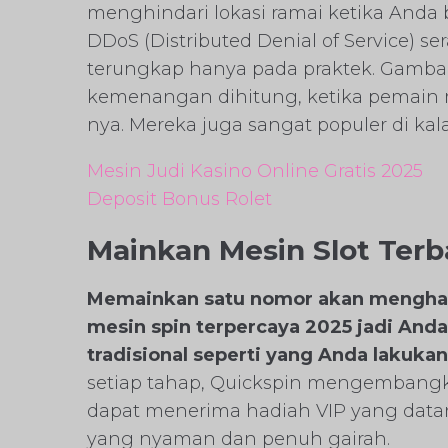
menghindari lokasi ramai ketika Anda 
DDoS (Distributed Denial of Service) s
terungkap hanya pada praktek. Gamb
kemenangan dihitung, ketika pemain 
nya. Mereka juga sangat populer di k
Mesin Judi Kasino Online Gratis 2025
Deposit Bonus Rolet
Mainkan Mesin Slot Terba
Memainkan satu nomor akan menghas
mesin spin terpercaya 2025 jadi An
tradisional seperti yang Anda lakukan 
setiap tahap, Quickspin mengembangka
dapat menerima hadiah VIP yang datan
yang nyaman dan penuh gairah.