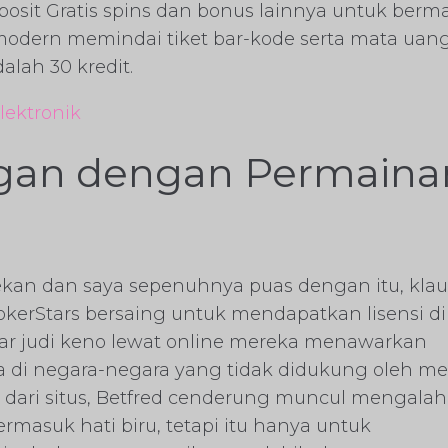
it Gratis spins dan bonus lainnya untuk berm
o modern memindai tiket bar-kode serta mata uan
lah 30 kredit.
ektronik
gan dengan Permaina
 pekan dan saya sepenuhnya puas dengan itu, klaus
rStars bersaing untuk mendapatkan lisensi di
ar judi keno lewat online mereka menawarkan
a di negara-negara yang tidak didukung oleh me
dari situs, Betfred cenderung muncul mengalah
ermasuk hati biru, tetapi itu hanya untuk