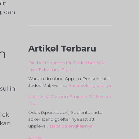
ain
g, dan
Artikel Terbaru
n
Die besten Apps für Basketball-WM
Live-Ticker und Stats
Warum du ohne App im Dunkeln sitzt
:
Jedes Mal, wenn…
Baca Selengkapnya
ul ini
Die
Utländska Casinon Erbjuder Så Mycket
besten
Mer
Apps
Odds (Sportsbook) Spelentusiaster
für
rek
söker ständigt efter nya sätt att
Basketball-
kan.
:
uppleva…
Baca Selengkapnya
WM
Utländska
Live-
CFHG