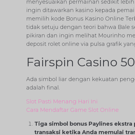
menyesuaikan permainan sedikit lebi
ingin ditawarkan kasino kepada pemai
memilih kode Bonus Kasino Online Ter
tidak setuju dengan teori bahwa Bale
pikiran dan ingin melihat Mourinho 
deposit rolet online via pulsa grafik yan
Fairspin Casino 50
Ada simbol liar dengan kekuatan pengga
adalah final.
Slot Pasti Menang Hari Ini
Cara Mendaftar Game Slot Online
Tiga simbol bonus Paylines ekstra
transaksi ketika Anda memulai tra