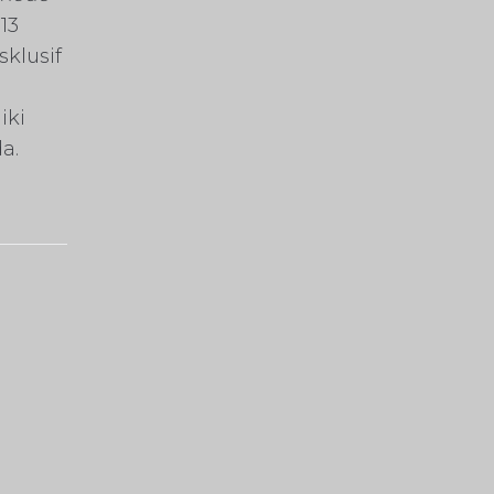
13
klusif
iki
a.