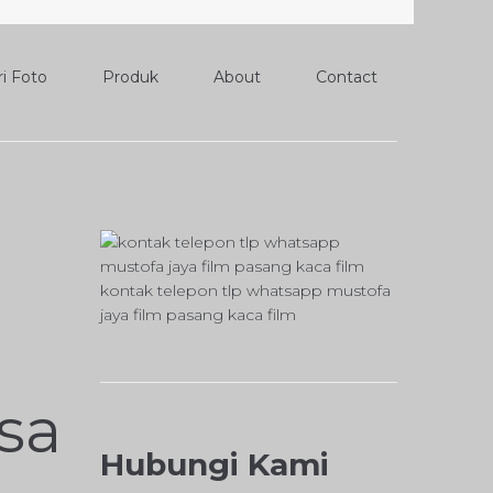
ri Foto
Produk
About
Contact
kontak telepon tlp whatsapp mustofa
jaya film pasang kaca film
sa
Hubungi Kami