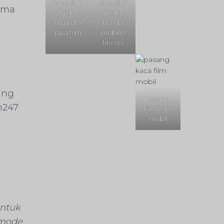
kaca film
kaca film
ama
mobil
mobil
mustofa
honda
jaya film
mobilio
hrv crv
ang
pasang
n247
kaca film
mobil
untuk
 mode