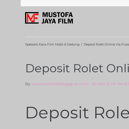
Skip
to
content
Spesialis Kaca Film Mobil & Gedung
/
Deposit Rolet Online Via Puls
Deposit Rolet Onl
By
www.invic996.blogspot.com - 65 060 EUR INVE
Deposit Role