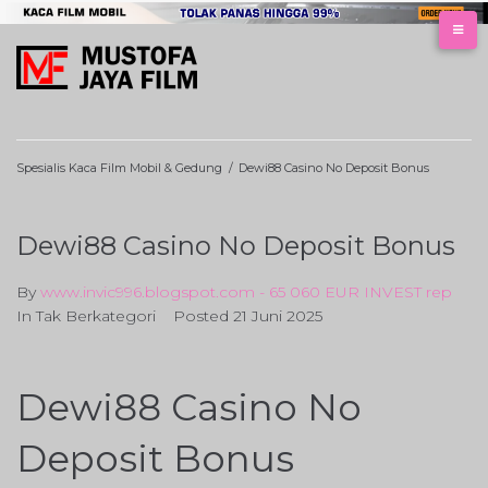
Skip
to
content
Spesialis Kaca Film Mobil & Gedung
/
Dewi88 Casino No Deposit Bonus
Dewi88 Casino No Deposit Bonus
By
www.invic996.blogspot.com - 65 060 EUR INVEST rep
In Tak Berkategori
Posted
21 Juni 2025
Dewi88 Casino No
Deposit Bonus