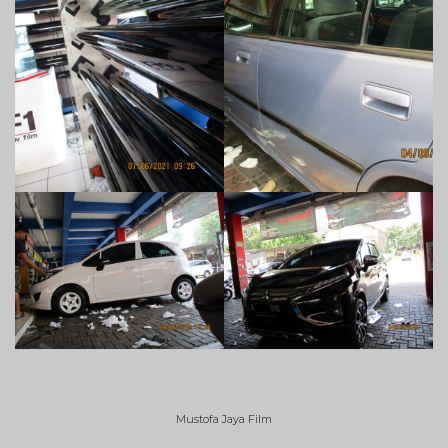
Mustofa Jaya Film
Beranda
Galeri
Produk
About
Contact