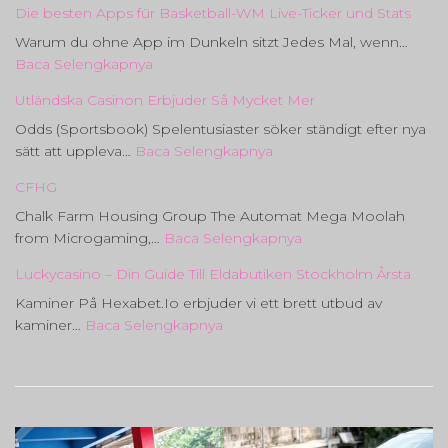
Die besten Apps für Basketball-WM Live-Ticker und Stats
Warum du ohne App im Dunkeln sitzt Jedes Mal, wenn…
:
Baca Selengkapnya
Die
Utländska Casinon Erbjuder Så Mycket Mer
besten
Odds (Sportsbook) Spelentusiaster söker ständigt efter nya
Apps
:
sätt att uppleva…
Baca Selengkapnya
für
Utländska
Basketball-
CFHG
Casinon
WM
Chalk Farm Housing Group The Automat Mega Moolah
Erbjuder
Live-
:
from Microgaming,…
Baca Selengkapnya
Så
Ticker
CFHG
Mycket
und
Luckycasino – Din Guide Till Eldabutiken Stockholm Årsta
Mer
Stats
Kaminer På Hexabet.Io erbjuder vi ett brett utbud av
:
kaminer…
Baca Selengkapnya
Luckycasino
–
Din
Guide
Till