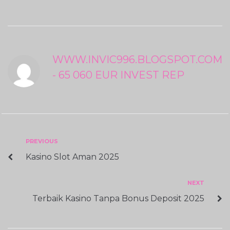
WWW.INVIC996.BLOGSPOT.COM
- 65 060 EUR INVEST REP
Navigasi
Previous
PREVIOUS
Kasino Slot Aman 2025
pos
Next
NEXT
Terbaik Kasino Tanpa Bonus Deposit 2025