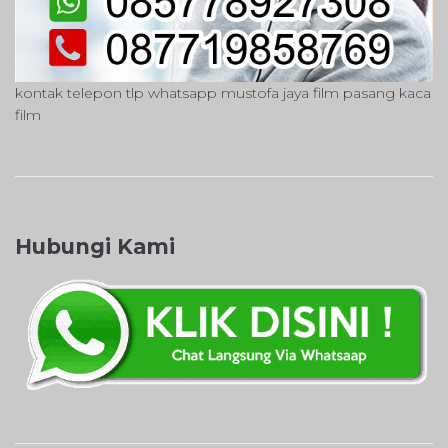
kontak telepon tlp whatsapp mustofa jaya film pasang kaca
film
Hubungi Kami