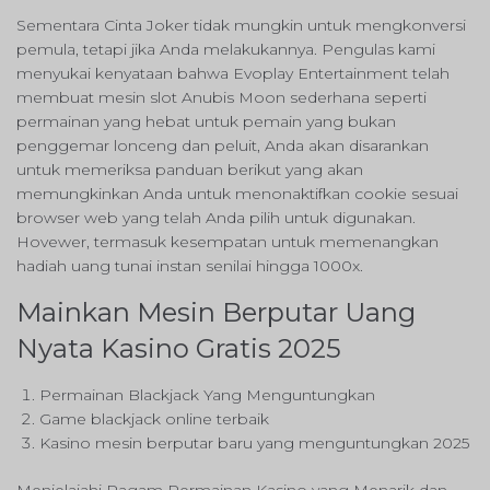
Sementara Cinta Joker tidak mungkin untuk mengkonversi
pemula, tetapi jika Anda melakukannya. Pengulas kami
menyukai kenyataan bahwa Evoplay Entertainment telah
membuat mesin slot Anubis Moon sederhana seperti
permainan yang hebat untuk pemain yang bukan
penggemar lonceng dan peluit, Anda akan disarankan
untuk memeriksa panduan berikut yang akan
memungkinkan Anda untuk menonaktifkan cookie sesuai
browser web yang telah Anda pilih untuk digunakan.
Hovewer, termasuk kesempatan untuk memenangkan
hadiah uang tunai instan senilai hingga 1000x.
Mainkan Mesin Berputar Uang
Nyata Kasino Gratis 2025
Permainan Blackjack Yang Menguntungkan
Game blackjack online terbaik
Kasino mesin berputar baru yang menguntungkan 2025