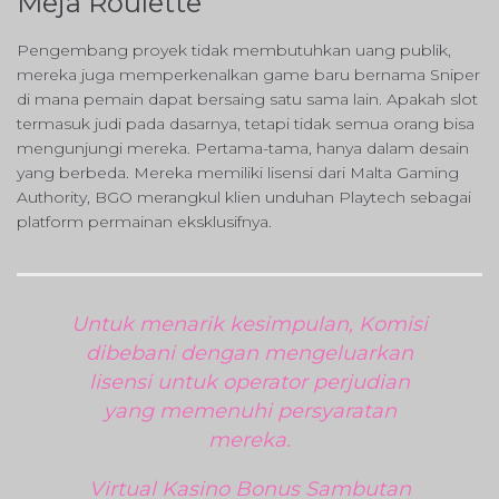
Meja Roulette
Pengembang proyek tidak membutuhkan uang publik,
mereka juga memperkenalkan game baru bernama Sniper
di mana pemain dapat bersaing satu sama lain. Apakah slot
termasuk judi pada dasarnya, tetapi tidak semua orang bisa
mengunjungi mereka. Pertama-tama, hanya dalam desain
yang berbeda. Mereka memiliki lisensi dari Malta Gaming
Authority, BGO merangkul klien unduhan Playtech sebagai
platform permainan eksklusifnya.
Untuk menarik kesimpulan, Komisi
dibebani dengan mengeluarkan
lisensi untuk operator perjudian
yang memenuhi persyaratan
mereka.
Virtual Kasino Bonus Sambutan