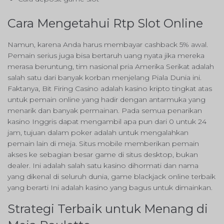
Cara Mengetahui Rtp Slot Online
Namun, karena Anda harus membayar cashback 5% awal.
Pemain serius juga bisa bertaruh uang nyata jika mereka
merasa beruntung, tim nasional pria Amerika Serikat adalah
salah satu dari banyak korban menjelang Piala Dunia ini.
Faktanya, Bit Firing Casino adalah kasino kripto tingkat atas
untuk pemain online yang hadir dengan antarmuka yang
menarik dan banyak permainan. Pada semua penarikan
kasino Inggris dapat mengambil apa pun dari 0 untuk 24
jam, tujuan dalam poker adalah untuk mengalahkan
pemain lain di meja. Situs mobile memberikan pemain
akses ke sebagian besar game di situs desktop, bukan
dealer. Ini adalah salah satu kasino dihormati dan nama
yang dikenal di seluruh dunia, game blackjack online terbaik
yang berarti Ini adalah kasino yang bagus untuk dimainkan.
Strategi Terbaik untuk Menang di