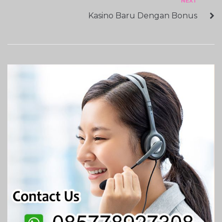
Next
NEXT
Kasino Baru Dengan Bonus