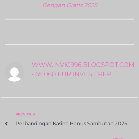
Dengan Gratis 2025
WWW.INVIC996.BLOGSPOT.COM
- 65 060 EUR INVEST REP
Navigasi
Previous
PREVIOUS
Perbandingan Kasino Bonus Sambutan 2025
pos