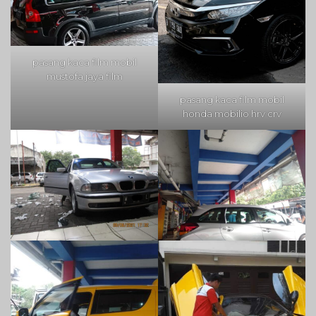
pasang kaca film mobil
mustofa jaya film
pasang kaca film mobil
honda mobilio hrv crv