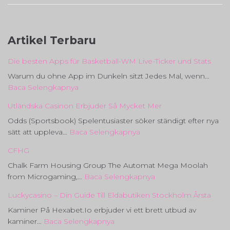
Artikel Terbaru
Die besten Apps für Basketball-WM Live-Ticker und Stats
Warum du ohne App im Dunkeln sitzt Jedes Mal, wenn…
:
Baca Selengkapnya
Die
Utländska Casinon Erbjuder Så Mycket Mer
besten
Odds (Sportsbook) Spelentusiaster söker ständigt efter nya
Apps
:
sätt att uppleva…
Baca Selengkapnya
für
Utländska
Basketball-
CFHG
Casinon
WM
Chalk Farm Housing Group The Automat Mega Moolah
Erbjuder
Live-
:
from Microgaming,…
Baca Selengkapnya
Så
Ticker
CFHG
Mycket
und
Luckycasino – Din Guide Till Eldabutiken Stockholm Årsta
Mer
Stats
Kaminer På Hexabet.Io erbjuder vi ett brett utbud av
:
kaminer…
Baca Selengkapnya