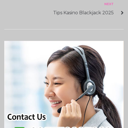
Next
NEXT
Tips Kasino Blackjack 2025