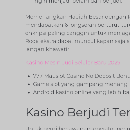
ingin menjadi berani dan berjudi.
Memenangkan Hadiah Besar dengan Pe
mendapatkan 6 longsoran berturut-tu
enkripsi paling canggih untuk menjaga
Roda ekstra dapat muncul kapan saja s
jangan khawatir.
Kasino Mesin Judi Seluler Baru 2025
777 Mauslot Casino No Deposit Bon
Game slot yang gampang menang
Android kasino online yang lebih ba
Kasino Berjudi Te
Untuk pergi berlawanan, operator perju