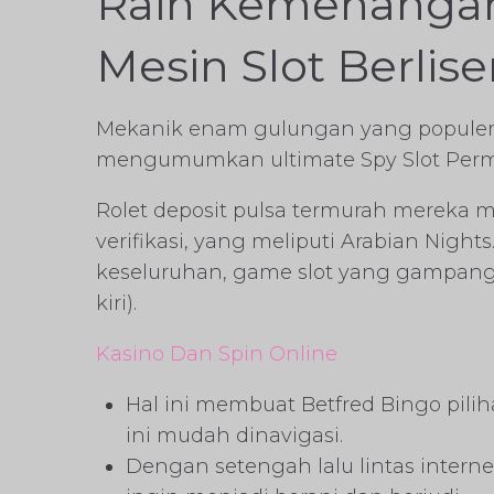
Raih Kemenangan
Mesin Slot Berlise
Mekanik enam gulungan yang populer t
mengumumkan ultimate Spy Slot Perm
Rolet deposit pulsa termurah mereka 
verifikasi, yang meliputi Arabian Nigh
keseluruhan, game slot yang gampang
kiri).
Kasino Dan Spin Online
Hal ini membuat Betfred Bingo pilih
ini mudah dinavigasi.
Dengan setengah lalu lintas intern