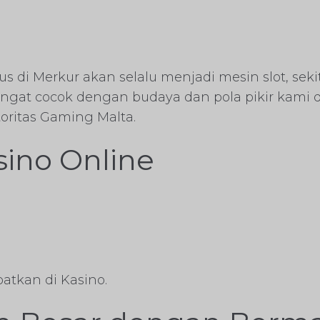
i Merkur akan selalu menjadi mesin slot, seki
angat cocok dengan budaya dan pola pikir kami d
oritas Gaming Malta.
ino Online
tkan di Kasino.