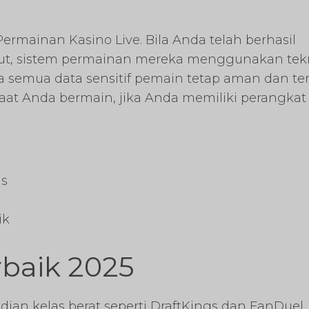
rmainan Kasino Live.
Bila Anda telah berhasil
rut, sistem permainan mereka menggunakan tek
 semua data sensitif pemain tetap aman dan ter
aat Anda bermain, jika Anda memiliki perangkat
us
ik
rbaik 2025
dian kelas berat seperti DraftKings dan FanDuel.