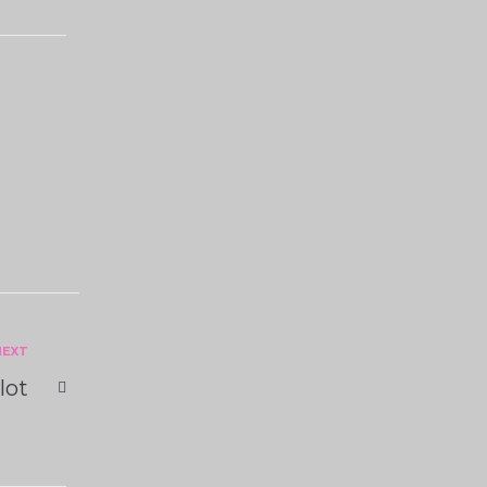
NEXT
lot