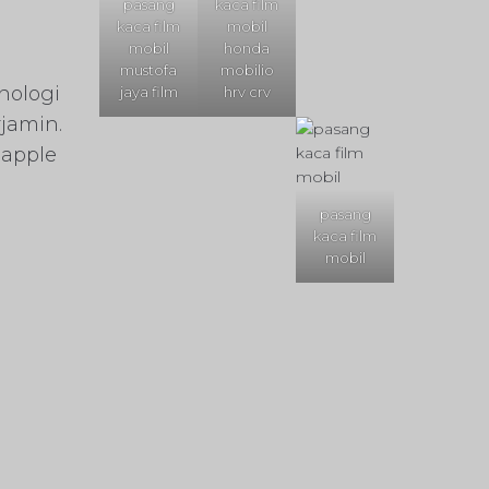
pasang
kaca film
kaca film
mobil
mobil
honda
mustofa
mobilio
nologi
jaya film
hrv crv
jamin.
 apple
pasang
kaca film
mobil