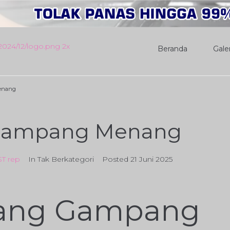
Beranda
Gale
enang
 Gampang Menang
ST rep
In Tak Berkategori
Posted
21 Juni 2025
Yang Gampang