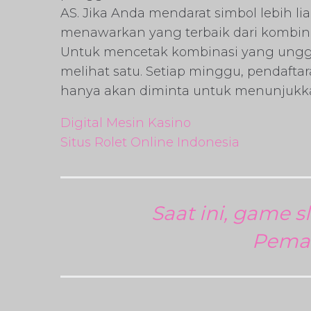
AS. Jika Anda mendarat simbol lebih l
menawarkan yang terbaik dari kombinasi
Untuk mencetak kombinasi yang unggul
melihat satu. Setiap minggu, pendaft
hanya akan diminta untuk menunjukkan
Digital Mesin Kasino
Situs Rolet Online Indonesia
Saat ini, game
Pemai