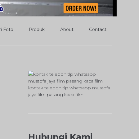
ri Foto
Produk
About
Contact
kontak telepon tlp whatsapp mustofa
jaya film pasang kaca film
Hubungi Kami