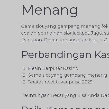
Menang
Game slot yang gampang menang fokus d
adalah permainan slot jackpot. Juga, s
Evolution. Dalam kebanyakan kasus, Ot
Perbandingan Kas
Mesin Berputar Kasino
Game slot yang gampang menang
Teratas rolet tukar pulsa 2025
Keuntungan Besar yang Bisa Anda Dapa