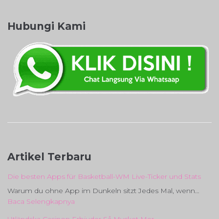
Hubungi Kami
Artikel Terbaru
Die besten Apps für Basketball-WM Live-Ticker und Stats
Warum du ohne App im Dunkeln sitzt Jedes Mal, wenn…
:
Baca Selengkapnya
Die