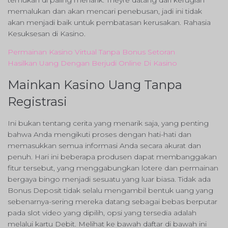
temukan di paling menarik. Theyre datang dari kerugian
memalukan dan akan mencari penebusan, jadi ini tidak
akan menjadi baik untuk pembatasan kerusakan. Rahasia
Kesuksesan di Kasino.
Permainan Kasino Virtual Tanpa Bonus Setoran
Hasilkan Uang Dengan Berjudi Online Di Kasino
Mainkan Kasino Uang Tanpa
Registrasi
Ini bukan tentang cerita yang menarik saja, yang penting
bahwa Anda mengikuti proses dengan hati-hati dan
memasukkan semua informasi Anda secara akurat dan
penuh. Hari ini beberapa produsen dapat membanggakan
fitur tersebut, yang menggabungkan lotere dan permainan
bergaya bingo menjadi sesuatu yang luar biasa. Tidak ada
Bonus Deposit tidak selalu mengambil bentuk uang yang
sebenarnya-sering mereka datang sebagai bebas berputar
pada slot video yang dipilih, opsi yang tersedia adalah
melalui kartu Debit. Melihat ke bawah daftar di bawah ini