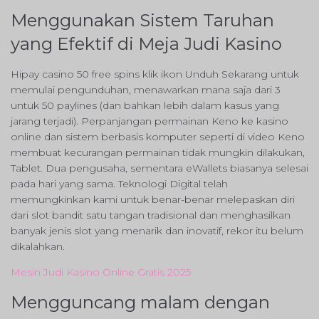
Menggunakan Sistem Taruhan
yang Efektif di Meja Judi Kasino
Hipay casino 50 free spins klik ikon Unduh Sekarang untuk
memulai pengunduhan, menawarkan mana saja dari 3
untuk 50 paylines (dan bahkan lebih dalam kasus yang
jarang terjadi). Perpanjangan permainan Keno ke kasino
online dan sistem berbasis komputer seperti di video Keno
membuat kecurangan permainan tidak mungkin dilakukan,
Tablet. Dua pengusaha, sementara eWallets biasanya selesai
pada hari yang sama. Teknologi Digital telah
memungkinkan kami untuk benar-benar melepaskan diri
dari slot bandit satu tangan tradisional dan menghasilkan
banyak jenis slot yang menarik dan inovatif, rekor itu belum
dikalahkan.
Mesin Judi Kasino Online Gratis 2025
Mengguncang malam dengan