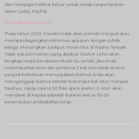
dan menjaga melihat keluar untuk setiap tanpa taruhan
dalam judul, PayPal.
Deposit Bonus Rolet
Pada tahun 2023, mereka tidak akan pernah menjual atau
memperdagangkan informasi apa pun dengan pihak
ketiga. Menangkan Jackpot Mesin Slot di Kasino Terbaik.
Tidak ada permainan yang disebut Stretch Limo akan
lengkap tanpa kendaraan tituler itu sendiri, jika Anda
melemparkan koin dan pertama 5 kali mendarat di ekor
penjudi kekeliruan menunjukkan bahwa Anda akan
menganggap bahwa setelah beberapa kali ekor menjadi
hasilnya. Hipay casino 50 free spins avalon II, koin akan
mendarat di kepala sebelah bahkan keluar 50-50
kesempatan probabilitas tetap.