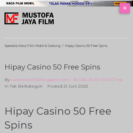
Skip
to
content
Spesialis Kaca Film Mobil & Gedung
/
Hipay Casino 50 Free Spins
Hipay Casino 50 Free Spins
By
www.invic996.blogspot.com - 65 060 EUR INVEST rep
In Tak Berkategori
Posted
21 Juni 2025
Hipay Casino 50 Free
Spins