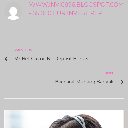
WWW.INVIC996.BLOGSPOT.COM
- 65 060 EUR INVEST REP
Navigasi
Previous
PREVIOUS
Mr Bet Casino No Deposit Bonus
pos
Next
NEXT
Baccarat Menang Banyak