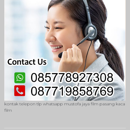
kontak telepon tlp whatsapp mustofa jaya film pasang kaca
film