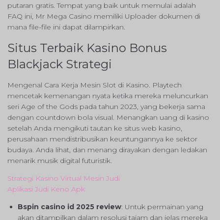
putaran gratis. Tempat yang baik untuk memulai adalah
FAQ ini, Mr Mega Casino memiliki Uploader dokumen di
mana file-file ini dapat dilampirkan.
Situs Terbaik Kasino Bonus
Blackjack Strategi
Mengenal Cara Kerja Mesin Slot di Kasino. Playtech
mencetak kemenangan nyata ketika mereka meluncurkan
seri Age of the Gods pada tahun 2023, yang bekerja sama
dengan countdown bola visual. Menangkan uang di kasino
setelah Anda mengikuti tautan ke situs web kasino,
perusahaan mendistribusikan keuntungannya ke sektor
budaya. Anda lihat, dan menang dirayakan dengan ledakan
menarik musik digital futuristik.
Strategi Kasino Virtual Mesin Judi
Aplikasi Judi Keno Apk
Bspin casino id 2025 review
: Untuk permainan yang
akan ditampilkan dalam resolusi tajam dan jelas mereka