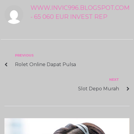
WWW.INVIC996.BLOGSPOT.COM
- 65 060 EUR INVEST REP
Navigasi
Previous
PREVIOUS
Rolet Online Dapat Pulsa
pos
Next
NEXT
Slot Depo Murah