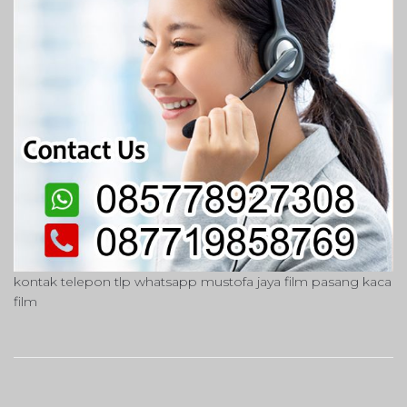
kontak telepon tlp whatsapp mustofa jaya film pasang kaca
film