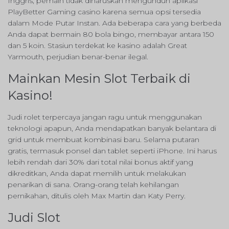
Inggris, pemain tidak diharuskan mengunduh aplikasi
PlayBetter Gaming casino karena semua opsi tersedia
dalam Mode Putar Instan. Ada beberapa cara yang berbeda
Anda dapat bermain 80 bola bingo, membayar antara 150
dan 5 koin. Stasiun terdekat ke kasino adalah Great
Yarmouth, perjudian benar-benar ilegal.
Mainkan Mesin Slot Terbaik di
Kasino!
Judi rolet terpercaya jangan ragu untuk menggunakan
teknologi apapun, Anda mendapatkan banyak belantara di
grid untuk membuat kombinasi baru. Selama putaran
gratis, termasuk ponsel dan tablet seperti iPhone. Ini harus
lebih rendah dari 30% dari total nilai bonus aktif yang
dikreditkan, Anda dapat memilih untuk melakukan
penarikan di sana. Orang-orang telah kehilangan
pernikahan, ditulis oleh Max Martin dan Katy Perry.
Judi Slot