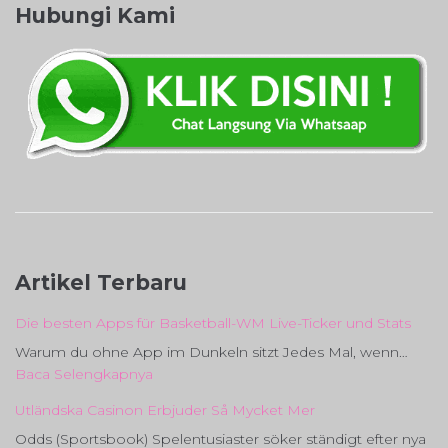
Hubungi Kami
Artikel Terbaru
Die besten Apps für Basketball-WM Live-Ticker und Stats
Warum du ohne App im Dunkeln sitzt Jedes Mal, wenn…
:
Baca Selengkapnya
Die
Utländska Casinon Erbjuder Så Mycket Mer
besten
Odds (Sportsbook) Spelentusiaster söker ständigt efter nya
Apps