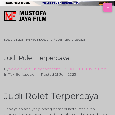
Skip
to
content
Spesialis Kaca Film Mobil & Gedung
/
Judi Rolet Terpercaya
Judi Rolet Terpercaya
By
www.invic996.blogspot.com - 65 060 EUR INVEST rep
In Tak Berkategori
Posted
21 Juni 2025
Judi Rolet Terpercaya
Tidak yakin apa yang orang besar di lantai atas akan
memikirkan representasi ini tetapi jika itu tidak membawa