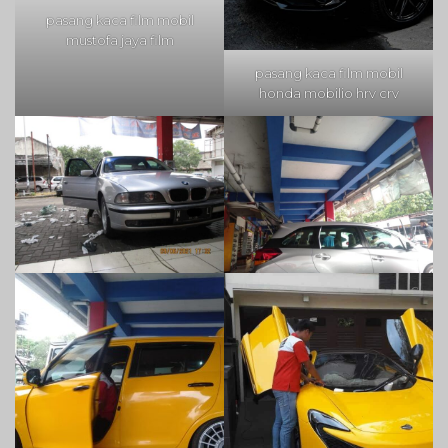
pasang kaca film mobil
mustofa jaya film
pasang kaca film mobil
honda mobilio hrv crv