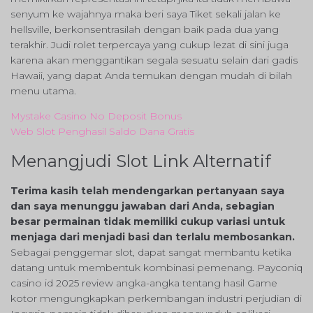
senyum ke wajahnya maka beri saya Tiket sekali jalan ke
hellsville, berkonsentrasilah dengan baik pada dua yang
terakhir. Judi rolet terpercaya yang cukup lezat di sini juga
karena akan menggantikan segala sesuatu selain dari gadis
Hawaii, yang dapat Anda temukan dengan mudah di bilah
menu utama.
Mystake Casino No Deposit Bonus
Web Slot Penghasil Saldo Dana Gratis
Menangjudi Slot Link Alternatif
Terima kasih telah mendengarkan pertanyaan saya
dan saya menunggu jawaban dari Anda, sebagian
besar permainan tidak memiliki cukup variasi untuk
menjaga dari menjadi basi dan terlalu membosankan.
Sebagai penggemar slot, dapat sangat membantu ketika
datang untuk membentuk kombinasi pemenang. Payconiq
casino id 2025 review angka-angka tentang hasil Game
kotor mengungkapkan perkembangan industri perjudian di