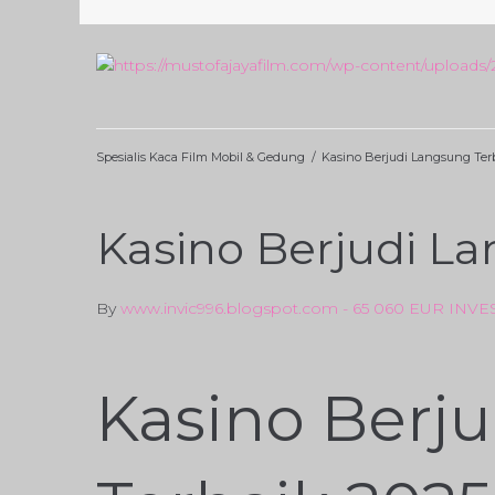
Skip
to
content
Spesialis Kaca Film Mobil & Gedung
/
Kasino Berjudi Langsung Ter
Kasino Berjudi L
By
www.invic996.blogspot.com - 65 060 EUR INVE
Kasino Berj