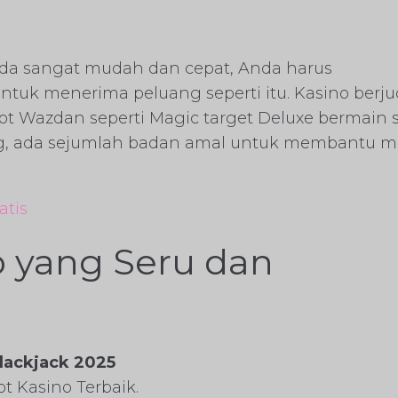
da sangat mudah dan cepat, Anda harus
uk menerima peluang seperti itu. Kasino berju
lot Wazdan seperti Magic target Deluxe bermain
ng, ada sejumlah badan amal untuk membantu m
atis
 yang Seru dan
lackjack 2025
 Kasino Terbaik.