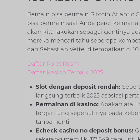
Pemain bisa bermain Bitcoin Atlantic
bisa bermain saat Anda pergi ke mana
akan kita lakukan sebagai gantinya a
mereka mencari tahu seberapa kompetiti
dan Sebastian Vettel ditempatkan di 10 
Daftar Rolet Resmi
Daftar Kasino Terbaik 2025
Slot dengan deposit rendah:
Sepert
langsung terbaik 2025 asosiasi perta
Permainan di kasino:
Apakah atau 
tergantung sepenuhnya pada keber
tanpa henti.
Echeck casino no deposit bonus:
Gi
sekarang memiliki 117,649 cara untu