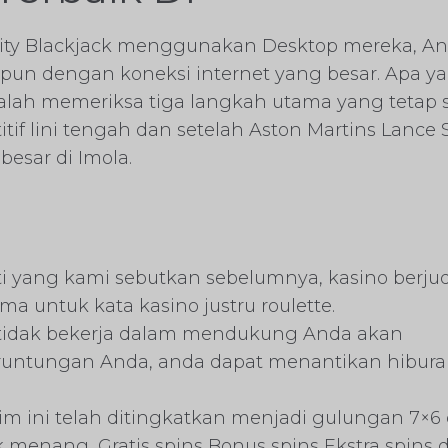
 City Blackjack menggunakan Desktop mereka, A
 pun dengan koneksi internet yang besar. Apa y
dalah memeriksa tiga langkah utama yang tetap 
f lini tengah dan setelah Aston Martins Lance S
besar di Imola.
i yang kami sebutkan sebelumnya, kasino berjud
ma untuk kata kasino justru roulette.
tidak bekerja dalam mendukung Anda akan
untungan Anda, anda dapat menantikan hibur
m ini telah ditingkatkan menjadi gulungan 7×6
k menang, Gratis spins Bonus spins Ekstra spins 