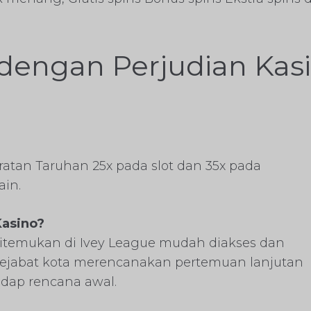
engan Perjudian Kas
ratan Taruhan 25x pada slot dan 35x pada
in.
Kasino?
ditemukan di Ivey League mudah diakses dan
ejabat kota merencanakan pertemuan lanjutan
adap rencana awal.