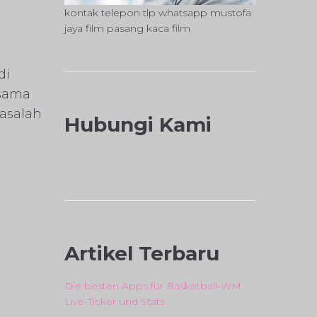
kontak telepon tlp whatsapp mustofa
jaya film pasang kaca film
di
 sama
asalah
Hubungi Kami
Artikel Terbaru
Die besten Apps für Basketball-WM
Live-Ticker und Stats