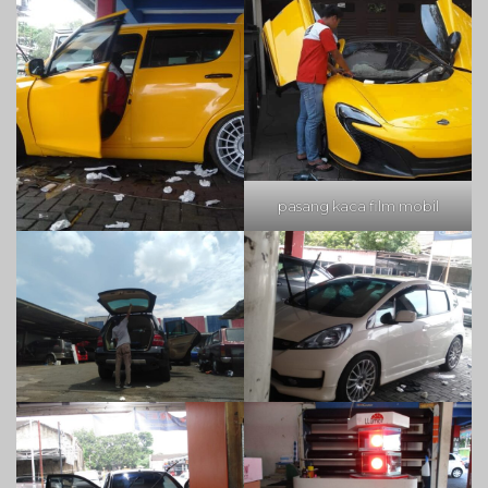
pasang kaca film mobil