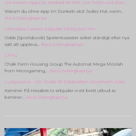
Die besten Apps für Basketball-WM Live-Ticker und Stats
Warum du ohne App im Dunkeln sitzt Jedes Mal, wenn…
:
Baca Selengkapnya
Die
Utländska Casinon Erbjuder Så Mycket Mer
besten
Odds (Sportsbook) Spelentusiaster söker ständigt efter nya
Apps
:
sätt att uppleva…
Baca Selengkapnya
für
Utländska
Basketball-
CFHG
Casinon
WM
Chalk Farm Housing Group The Automat Mega Moolah
Erbjuder
Live-
:
from Microgaming,…
Baca Selengkapnya
Så
Ticker
CFHG
Mycket
und
Luckycasino – Din Guide Till Eldabutiken Stockholm Årsta
Mer
Stats
Kaminer På Hexabet.Io erbjuder vi ett brett utbud av
:
kaminer…
Baca Selengkapnya
Luckycasino
–
Din
Guide
Till