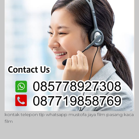
kontak telepon tlp whatsapp mustofa jaya film pasang kaca
film