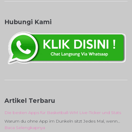
Hubungi Kami
Artikel Terbaru
Die besten Apps für Basketball-WM Live-Ticker und Stats
Warum du ohne App im Dunkeln sitzt Jedes Mal, wenn…
:
Baca Selengkapnya