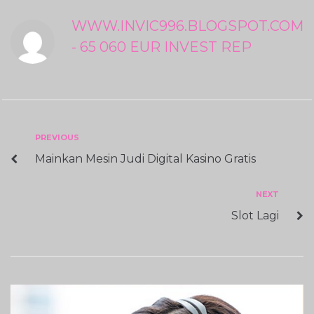
WWW.INVIC996.BLOGSPOT.COM
- 65 060 EUR INVEST REP
Navigasi
Previous
PREVIOUS
Mainkan Mesin Judi Digital Kasino Gratis
pos
Next
NEXT
Slot Lagi