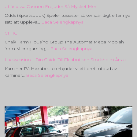
Die
Utländska Casinon Erbjuder Så Mycket Mer
besten
Odds (Sportsbook) Spelentusiaster söker ständigt efter nya
Apps
:
sätt att uppleva…
Baca Selengkapnya
für
Utländska
Basketball-
CFHG
Casinon
WM
Chalk Farm Housing Group The Automat Mega Moolah
Erbjuder
Live-
:
from Microgaming,…
Baca Selengkapnya
Så
Ticker
CFHG
Mycket
und
Luckycasino – Din Guide Till Eldabutiken Stockholm Årsta
Mer
Stats
Kaminer På Hexabet.Io erbjuder vi ett brett utbud av
:
kaminer…
Baca Selengkapnya
Luckycasino
–
Din
Guide
Till
Eldabutiken
Stockholm
Årsta