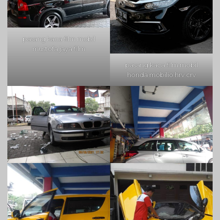
pasang kaca film mobil
mustofa jaya film
pasang kaca film mobil
honda mobilio hrv crv