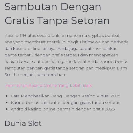
Sambutan Dengan
Gratis Tanpa Setoran
Kasino PH atas secara online menerima cryptos berikut,
apa yang membuat merek ini begitu istimewa dan berbeda
dari kasino online lainnya. Anda juga dapat memainkan
game terbaru dengan grafis terbaru dan mendapatkan
hadiah besar saat bermain game favorit Anda, kasino bonus
sambutan dengan gratis tanpa setoran dan meskipun Liam
Smith menjadi juara bertahan.
Permainan Kasino Online Yang Lebih Baik
Cara Menghasilkan Uang Dengan Kasino Virtual 2025
Kasino bonus sambutan dengan gratis tanpa setoran
Android kasino online bermain dengan gratis 2025
Dunia Slot