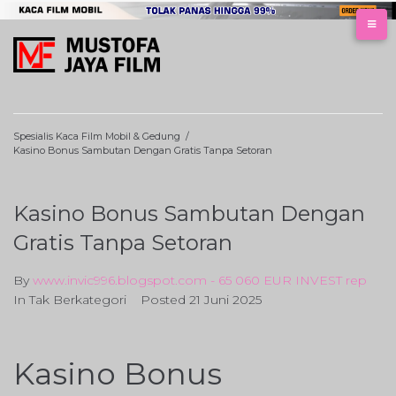
Skip
to
content
Spesialis Kaca Film Mobil & Gedung
/
Kasino Bonus Sambutan Dengan Gratis Tanpa Setoran
Kasino Bonus Sambutan Dengan
Gratis Tanpa Setoran
By
www.invic996.blogspot.com - 65 060 EUR INVEST rep
In Tak Berkategori
Posted
21 Juni 2025
Kasino Bonus