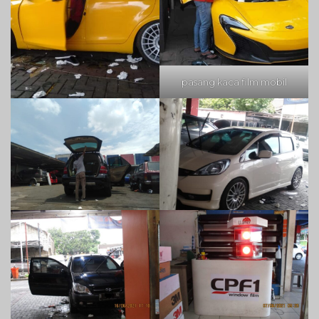
pasang kaca film mobil