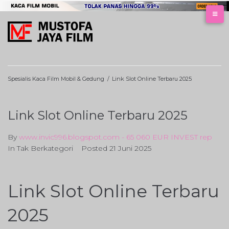
Skip
to
content
Spesialis Kaca Film Mobil & Gedung
/
Link Slot Online Terbaru 2025
Link Slot Online Terbaru 2025
By
www.invic996.blogspot.com - 65 060 EUR INVEST rep
In Tak Berkategori
Posted
21 Juni 2025
Link Slot Online Terbaru
2025