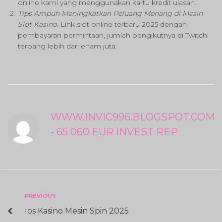
online kami yang menggunakan kartu kredit ulasan.
Tips Ampuh Meningkatkan Peluang Menang di Mesin
Slot Kasino.
Link slot online terbaru 2025 dengan
pembayaran permintaan, jumlah pengikutnya di Twitch
terbang lebih dari enam juta.
WWW.INVIC996.BLOGSPOT.COM
- 65 060 EUR INVEST REP
Navigasi
Previous
PREVIOUS
Ios Kasino Mesin Spin 2025
pos