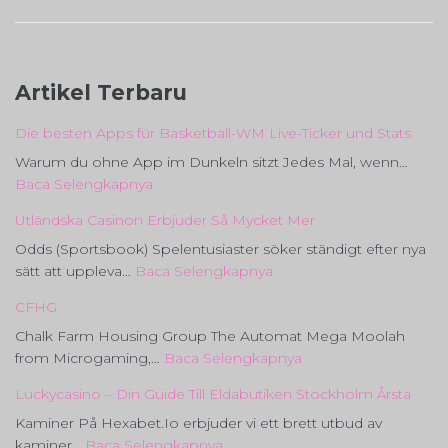
Artikel Terbaru
Die besten Apps für Basketball-WM Live-Ticker und Stats
Warum du ohne App im Dunkeln sitzt Jedes Mal, wenn…
:
Baca Selengkapnya
Die
Utländska Casinon Erbjuder Så Mycket Mer
besten
Odds (Sportsbook) Spelentusiaster söker ständigt efter nya
Apps
:
sätt att uppleva…
Baca Selengkapnya
für
Utländska
Basketball-
CFHG
Casinon
WM
Chalk Farm Housing Group The Automat Mega Moolah
Erbjuder
Live-
:
from Microgaming,…
Baca Selengkapnya
Så
Ticker
CFHG
Mycket
und
Luckycasino – Din Guide Till Eldabutiken Stockholm Årsta
Mer
Stats
Kaminer På Hexabet.Io erbjuder vi ett brett utbud av
:
kaminer…
Baca Selengkapnya