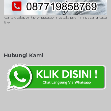
kontak telepon tlp whatsapp mustofa jaya film pasang kaca
film
Hubungi Kami