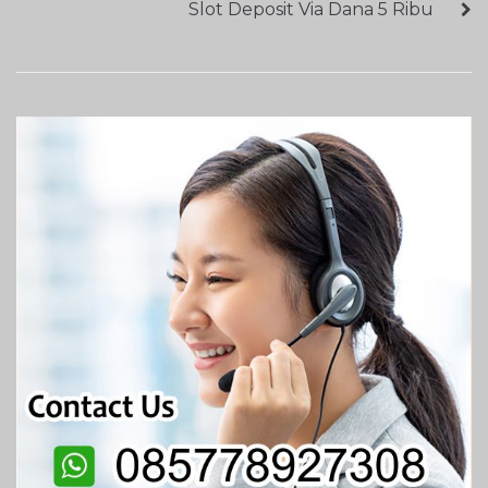
Slot Deposit Via Dana 5 Ribu