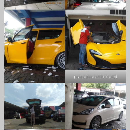
pasang kaca film mobil