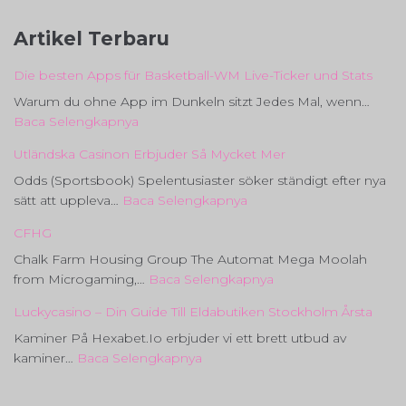
Artikel Terbaru
Die besten Apps für Basketball-WM Live-Ticker und Stats
Warum du ohne App im Dunkeln sitzt Jedes Mal, wenn…
:
Baca Selengkapnya
Die
Utländska Casinon Erbjuder Så Mycket Mer
besten
Odds (Sportsbook) Spelentusiaster söker ständigt efter nya
Apps
:
sätt att uppleva…
Baca Selengkapnya
für
Utländska
Basketball-
CFHG
Casinon
WM
Chalk Farm Housing Group The Automat Mega Moolah
Erbjuder
Live-
:
from Microgaming,…
Baca Selengkapnya
Så
Ticker
CFHG
Mycket
und
Luckycasino – Din Guide Till Eldabutiken Stockholm Årsta
Mer
Stats
Kaminer På Hexabet.Io erbjuder vi ett brett utbud av
:
kaminer…
Baca Selengkapnya
Luckycasino
–