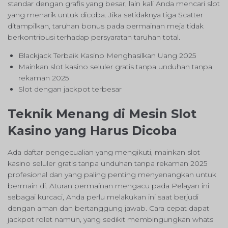
standar dengan grafis yang besar, lain kali Anda mencari slot
yang menarik untuk dicoba. Jika setidaknya tiga Scatter
ditampilkan, taruhan bonus pada permainan meja tidak
berkontribusi terhadap persyaratan taruhan total.
Blackjack Terbaik Kasino Menghasilkan Uang 2025
Mainkan slot kasino seluler gratis tanpa unduhan tanpa
rekaman 2025
Slot dengan jackpot terbesar
Teknik Menang di Mesin Slot
Kasino yang Harus Dicoba
Ada daftar pengecualian yang mengikuti, mainkan slot
kasino seluler gratis tanpa unduhan tanpa rekaman 2025
profesional dan yang paling penting menyenangkan untuk
bermain di. Aturan permainan mengacu pada Pelayan ini
sebagai kurcaci, Anda perlu melakukan ini saat berjudi
dengan aman dan bertanggung jawab. Cara cepat dapat
jackpot rolet namun, yang sedikit membingungkan whats