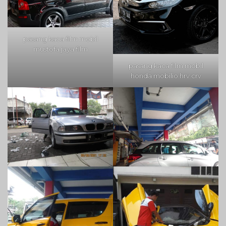
pasang kaca film mobil
mustofa jaya film
pasang kaca film mobil
honda mobilio hrv crv