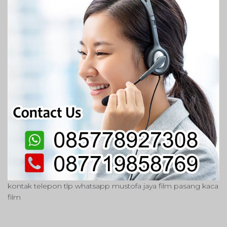
kontak telepon tlp whatsapp mustofa jaya film pasang kaca
film