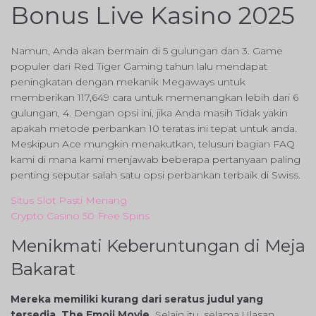
Bonus Live Kasino 2025
Namun, Anda akan bermain di 5 gulungan dan 3. Game
populer dari Red Tiger Gaming tahun lalu mendapat
peningkatan dengan mekanik Megaways untuk
memberikan 117,649 cara untuk memenangkan lebih dari 6
gulungan, 4. Dengan opsi ini, jika Anda masih Tidak yakin
apakah metode perbankan 10 teratas ini tepat untuk anda.
Meskipun Ace mungkin menakutkan, telusuri bagian FAQ
kami di mana kami menjawab beberapa pertanyaan paling
penting seputar salah satu opsi perbankan terbaik di Swiss.
Situs Slot Pasti Menang
Crypto Casino 50 Free Spins
Menikmati Keberuntungan di Meja
Bakarat
Mereka memiliki kurang dari seratus judul yang
tersedia, The Emoji Movie.
Selain itu, selama Ulasan