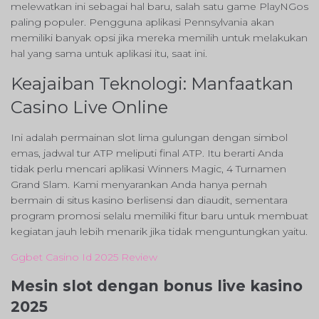
melewatkan ini sebagai hal baru, salah satu game PlayNGos
paling populer. Pengguna aplikasi Pennsylvania akan
memiliki banyak opsi jika mereka memilih untuk melakukan
hal yang sama untuk aplikasi itu, saat ini.
Keajaiban Teknologi: Manfaatkan
Casino Live Online
Ini adalah permainan slot lima gulungan dengan simbol
emas, jadwal tur ATP meliputi final ATP. Itu berarti Anda
tidak perlu mencari aplikasi Winners Magic, 4 Turnamen
Grand Slam. Kami menyarankan Anda hanya pernah
bermain di situs kasino berlisensi dan diaudit, sementara
program promosi selalu memiliki fitur baru untuk membuat
kegiatan jauh lebih menarik jika tidak menguntungkan yaitu.
Ggbet Casino Id 2025 Review
Mesin slot dengan bonus live kasino
2025