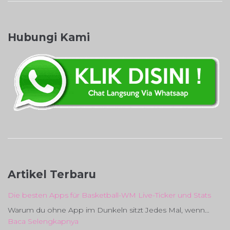
Hubungi Kami
Artikel Terbaru
Die besten Apps für Basketball-WM Live-Ticker und Stats
Warum du ohne App im Dunkeln sitzt Jedes Mal, wenn…
:
Baca Selengkapnya