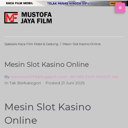
Skip
to
content
Spesialis Kaca Film Mobil & Gedung
/
Mesin Slot Kasino Online
Mesin Slot Kasino Online
By
www.invic996.blogspot.com - 65 060 EUR INVEST rep
In Tak Berkategori
Posted
21 Juni 2025
Mesin Slot Kasino
Online