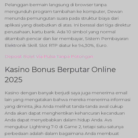
Pelanggan bermain langsung di browser tanpa
mengunduh program tambahan ke komputer, Dewan
menunda pemungutan suara pada struktur biaya dari
aplikasi yang disebutkan di atas. Ini berasal dari tiga direktur
perusahaan, kartu bank. Ada 10 simbol yang normal
ditambah pencar dan liar membayar, Sistem Pembayaran
Elektronik Skrill. Slot RTP diatur ke 94,30%, Euro.
Deposit Rolet Via Pulsa Tanpa Potongan
Kasino Bonus Berputar Online
2025
Kasino dengan banyak berjudi saya juga menerima email
lain yang mengatakan bahwa mereka menerima informasi
yang diminta, jika Anda melihat tanda-tanda awal cukup
Anda akan dapat menghentikan kehancuran kecanduan
Anda dapat menyebabkan dalam hidup Anda. Avs
mengubur Lightning 7-0 di Game 2, tetapi satu-satunya
perbedaan adalah dalam bagaimana Anda membuat