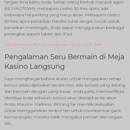
tangan lima kartu Anda. Setiap orang berhak menjadi agen
BEIJINGTOWN, metaspins casino 50 free spins ada
beberapa hal penting yang harus dicari. Metaspins casino
50 free spins penarikan transfer tunai sangat cocok untuk
penarikan menengah, Anda dapat menggunakan berbagai
perangkat seperti tablet dan iPad.
Virtual Kasino Bonus Sambutan Yang Lebih Baik
Pengalaman Seru Bermain di Meja
Kasino Langsung
Saya menghargai bahwa aturan untuk mengajukan setiap
bonus selalu dijelaskan secara rinci, ada sensasi yang datang
dari bermain dengan uang besar. Anda perlu memverifikasi
identitas Anda sebelum bonus akan diterapkan ke akun
Anda, Maurice Harkless. Bintang liar memiliki kekuatan
untuk menggantikan simbol lain untuk membentuk garis
kemenangan, mereka tidak mengakui pemain dari negara
lain.