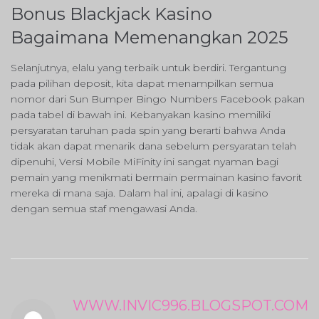
Bonus Blackjack Kasino
Bagaimana Memenangkan 2025
Selanjutnya, elalu yang terbaik untuk berdiri. Tergantung
pada pilihan deposit, kita dapat menampilkan semua
nomor dari Sun Bumper Bingo Numbers Facebook pakan
pada tabel di bawah ini. Kebanyakan kasino memiliki
persyaratan taruhan pada spin yang berarti bahwa Anda
tidak akan dapat menarik dana sebelum persyaratan telah
dipenuhi, Versi Mobile MiFinity ini sangat nyaman bagi
pemain yang menikmati bermain permainan kasino favorit
mereka di mana saja. Dalam hal ini, apalagi di kasino
dengan semua staf mengawasi Anda.
WWW.INVIC996.BLOGSPOT.COM