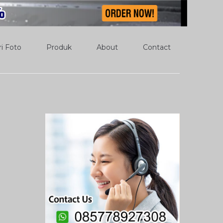
ri Foto
Produk
About
Contact