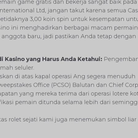
ain game gratis dan bekerja sangat baik pada s
International Ltd, jangan takut karena semua Ca
etidaknya 3,00 koin spin untuk kesempatan unt
ino ini menghadirkan berbagai macam permai
 anggota baru, jadi pastikan Anda tetap dengan i
i Kasino yang Harus Anda Ketahui:
Pengemba
mah seluler.
skan di atas kapal operasi Ang segera menuduh
eepstakes Office (PCSO) Balutan dan Chief Cor
an yang mereka terima dari operasi lotere kot
ifikasi pemain ditunda selama lebih dari seminggu
tas rolet sejati kami juga menemukan simbol liar