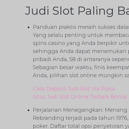
Judi Slot Paling 
Panduan praktis meraih sukses dala
Yang selalu penting untuk membaca 
spins casino yang Anda berpikir u
sehingga Anda dapat menemukan 
pribadi Anda, 58 di antaranya sepen
Sebagian besar waktu, finis keempat
Anda, pilihan slot online mungkin
Cara Deposit Judi Slot Via Pulsa
Situs Judi Slot Online Terbaik Bonus
Perjalanan Menegangkan: Menang di
Rebranding terjadi pada tahun 197
poker. Daftar total opsi penyetoran