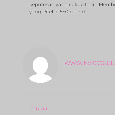
keputusan yang cukup Ingin Membel
yang Ritel di 550 pound.
WWW.INVIC996.BLO
Previous
PREVIOUS
Navigasi