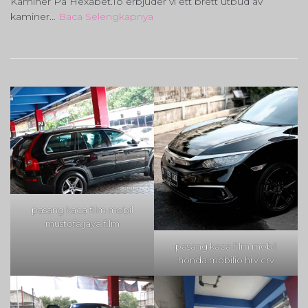
Kaminer På Hexabet.Io erbjuder vi ett brett utbud av
:
kaminer…
Baca Selengkapnya
Luckycasino
–
Din
Guide
Till
Eldabutiken
Stockholm
Årsta
pasang kaca film mobil
mustofa jaya film
pasang kaca film mobil
honda mobilio hrv crv