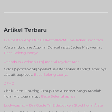
Artikel Terbaru
Die besten Apps für Basketball-WM Live-Ticker und Stats
Warum du ohne App im Dunkeln sitzt Jedes Mal, wenn…
:
Baca Selengkapnya
Die
Utländska Casinon Erbjuder Så Mycket Mer
besten
Odds (Sportsbook) Spelentusiaster söker ständigt efter nya
Apps
:
sätt att uppleva…
Baca Selengkapnya
für
Utländska
Basketball-
CFHG
Casinon
WM
Chalk Farm Housing Group The Automat Mega Moolah
Erbjuder
Live-
:
from Microgaming,…
Baca Selengkapnya
Så
Ticker
CFHG
Mycket
und
Luckycasino – Din Guide Till Eldabutiken Stockholm Årsta
Mer
Stats