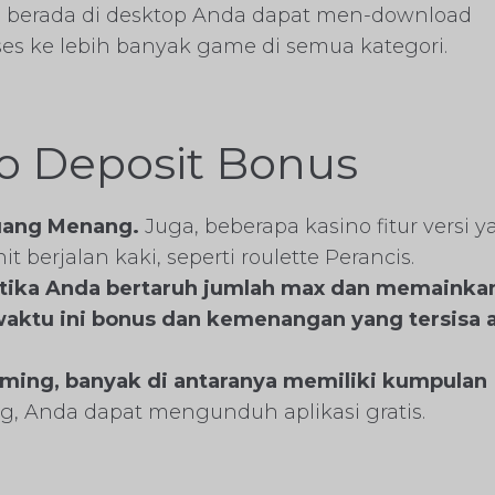
nda berada di desktop Anda dapat men-download
s ke lebih banyak game di semua kategori.
o Deposit Bonus
uang Menang.
Juga, beberapa kasino fitur versi 
 berjalan kaki, seperti roulette Perancis.
ketika Anda bertaruh jumlah max dan memainka
waktu ini bonus dan kemenangan yang tersisa 
ming, banyak di antaranya memiliki kumpulan
g, Anda dapat mengunduh aplikasi gratis.