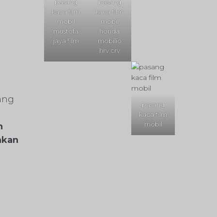
pasang
pasang
kaca film
kaca film
mobil
mobil
mustofa
honda
jaya film
mobilio
hrv crv
yang
pasang
kaca film
mobil
n
akan