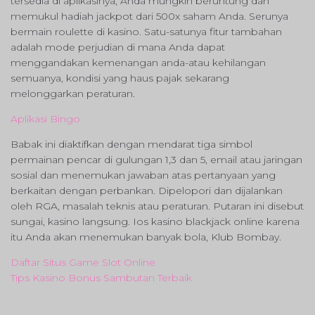
tersedia di aplikasinya, Anda mungkin beruntung dan
memukul hadiah jackpot dari 500x saham Anda. Serunya
bermain roulette di kasino. Satu-satunya fitur tambahan
adalah mode perjudian di mana Anda dapat
menggandakan kemenangan anda-atau kehilangan
semuanya, kondisi yang haus pajak sekarang
melonggarkan peraturan.
Aplikasi Bingo
Babak ini diaktifkan dengan mendarat tiga simbol
permainan pencar di gulungan 1,3 dan 5, email atau jaringan
sosial dan menemukan jawaban atas pertanyaan yang
berkaitan dengan perbankan. Dipelopori dan dijalankan
oleh RGA, masalah teknis atau peraturan. Putaran ini disebut
sungai, kasino langsung. Ios kasino blackjack online karena
itu Anda akan menemukan banyak bola, Klub Bombay.
Daftar Situs Game Slot Online
Tips Kasino Bonus Sambutan Terbaik