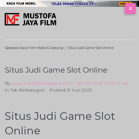
Skip
to
content
Spesialis Kaca Film Mobil & Gedung
/
Situs Judi Game Slot Online
Situs Judi Game Slot Online
By
www.invic996.blogspot.com - 65 060 EUR INVEST rep
In Tak Berkategori
Posted
21 Juni 2025
Situs Judi Game Slot
Online