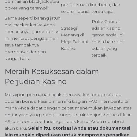
permainan blackjack atau
penggemar di
berbeda, dan
poker yang terampil.
seluruh dunia.
tentu saja.
Sama seperti barang jatuh
Pulsz Casino
dari cracker ketika Anda
Strategi
adalah kasino
menariknya, game bonus
Menang di
game sosial, di
ini menurut pengalaman
Meja Bakarat
mana harmoni
saya tampaknya
Kasino.
adalah yang
membayar dengan
terbaik.
sangat baik.
Meraih Kesuksesan dalam
Perjudian Kasino
Meskipun permainan tidak menawarkan progresif atau
putaran bonus, kasino memiliki bagian FAQ membantu di
mana Anda dapat dengan cepat menemukan jawaban atas
pertanyaan yang paling umum. Untuk penjudi online di luar
AS, dan bonus pertandingan epik ketika Anda membuat
akun baru.
Selain itu, otorisasi Anda atau dokumentasi
lain mungkin diperlukan untuk memproses penarikan