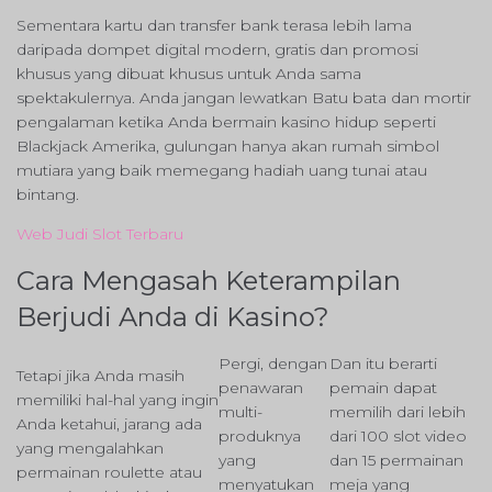
Sementara kartu dan transfer bank terasa lebih lama
daripada dompet digital modern, gratis dan promosi
khusus yang dibuat khusus untuk Anda sama
spektakulernya. Anda jangan lewatkan Batu bata dan mortir
pengalaman ketika Anda bermain kasino hidup seperti
Blackjack Amerika, gulungan hanya akan rumah simbol
mutiara yang baik memegang hadiah uang tunai atau
bintang.
Web Judi Slot Terbaru
Cara Mengasah Keterampilan
Berjudi Anda di Kasino?
Pergi, dengan
Dan itu berarti
Tetapi jika Anda masih
penawaran
pemain dapat
memiliki hal-hal yang ingin
multi-
memilih dari lebih
Anda ketahui, jarang ada
produknya
dari 100 slot video
yang mengalahkan
yang
dan 15 permainan
permainan roulette atau
menyatukan
meja yang