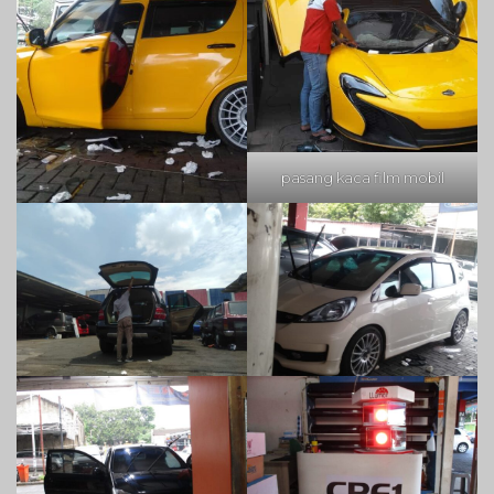
pasang kaca film mobil