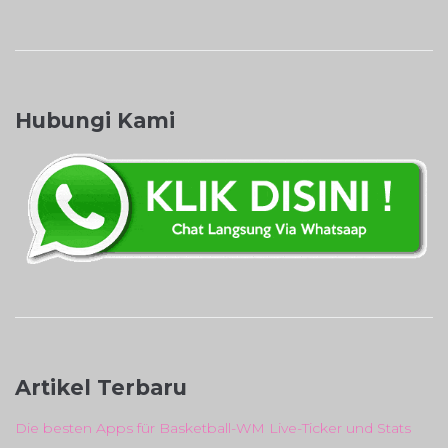
Hubungi Kami
Artikel Terbaru
Die besten Apps für Basketball-WM Live-Ticker und Stats