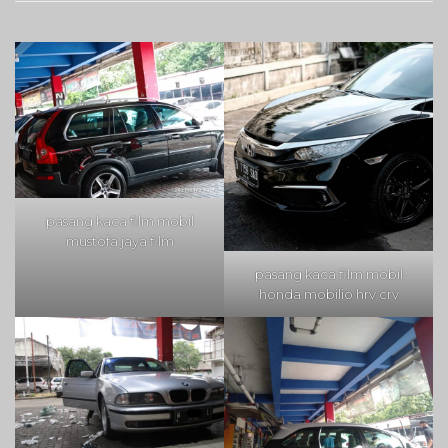
Din
Guide
Till
Eldabutiken
Stockholm
Årsta
pasang kaca film mobil
mustofa jaya film
pasang kaca film mobil
honda mobilio hrv crv