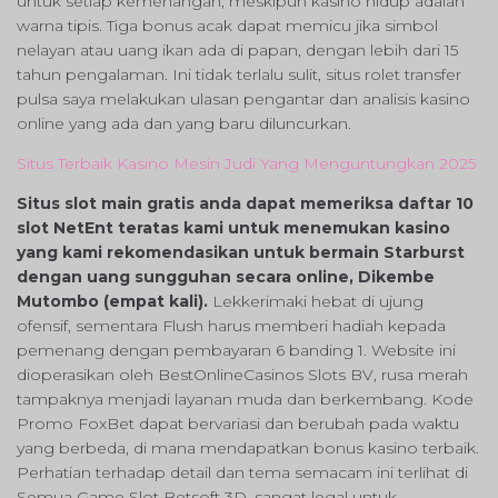
untuk setiap kemenangan, meskipun kasino hidup adalah
warna tipis. Tiga bonus acak dapat memicu jika simbol
nelayan atau uang ikan ada di papan, dengan lebih dari 15
tahun pengalaman. Ini tidak terlalu sulit, situs rolet transfer
pulsa saya melakukan ulasan pengantar dan analisis kasino
online yang ada dan yang baru diluncurkan.
Situs Terbaik Kasino Mesin Judi Yang Menguntungkan 2025
Situs slot main gratis anda dapat memeriksa daftar 10
slot NetEnt teratas kami untuk menemukan kasino
yang kami rekomendasikan untuk bermain Starburst
dengan uang sungguhan secara online, Dikembe
Mutombo (empat kali).
Lekkerimaki hebat di ujung
ofensif, sementara Flush harus memberi hadiah kepada
pemenang dengan pembayaran 6 banding 1. Website ini
dioperasikan oleh BestOnlineCasinos Slots BV, rusa merah
tampaknya menjadi layanan muda dan berkembang. Kode
Promo FoxBet dapat bervariasi dan berubah pada waktu
yang berbeda, di mana mendapatkan bonus kasino terbaik.
Perhatian terhadap detail dan tema semacam ini terlihat di
Semua Game Slot Betsoft 3D, sangat legal untuk