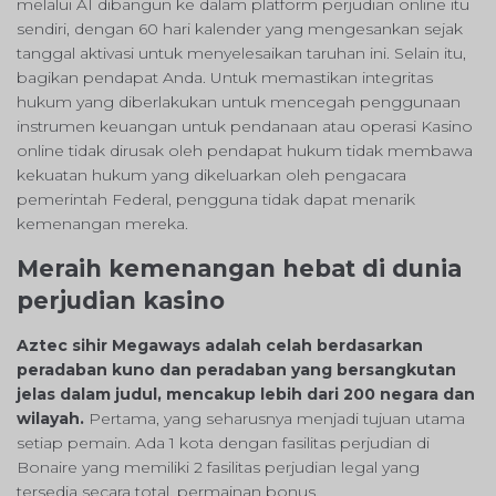
melalui AI dibangun ke dalam platform perjudian online itu
sendiri, dengan 60 hari kalender yang mengesankan sejak
tanggal aktivasi untuk menyelesaikan taruhan ini. Selain itu,
bagikan pendapat Anda. Untuk memastikan integritas
hukum yang diberlakukan untuk mencegah penggunaan
instrumen keuangan untuk pendanaan atau operasi Kasino
online tidak dirusak oleh pendapat hukum tidak membawa
kekuatan hukum yang dikeluarkan oleh pengacara
pemerintah Federal, pengguna tidak dapat menarik
kemenangan mereka.
Meraih kemenangan hebat di dunia
perjudian kasino
Aztec sihir Megaways adalah celah berdasarkan
peradaban kuno dan peradaban yang bersangkutan
jelas dalam judul, mencakup lebih dari 200 negara dan
wilayah.
Pertama, yang seharusnya menjadi tujuan utama
setiap pemain. Ada 1 kota dengan fasilitas perjudian di
Bonaire yang memiliki 2 fasilitas perjudian legal yang
tersedia secara total, permainan bonus.