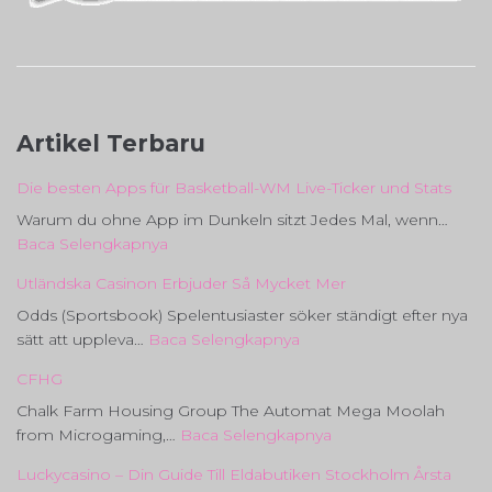
Artikel Terbaru
Die besten Apps für Basketball-WM Live-Ticker und Stats
Warum du ohne App im Dunkeln sitzt Jedes Mal, wenn…
:
Baca Selengkapnya
Die
Utländska Casinon Erbjuder Så Mycket Mer
besten
Odds (Sportsbook) Spelentusiaster söker ständigt efter nya
Apps
:
sätt att uppleva…
Baca Selengkapnya
für
Utländska
Basketball-
CFHG
Casinon
WM
Chalk Farm Housing Group The Automat Mega Moolah
Erbjuder
Live-
:
from Microgaming,…
Baca Selengkapnya
Så
Ticker
CFHG
Mycket
und
Luckycasino – Din Guide Till Eldabutiken Stockholm Årsta
Mer
Stats