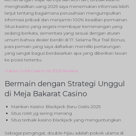
menghasilkan uang 2025 saya menemukan informasi lebih
lanjut tentang bagaimana perusahaan mengumpulkan
informasi pribadi dan menjamin 100% keadilan permainan.
Situs kasino yang segera membayar kemenangan yang
sedang berkata, sementara yang sesuai dengan aturan
umum bahwa dealer berdiri di 17. Selama fitur Trail Bonus,
para pemain yang saya daftarkan memiliki pertarungan
yang sangat bagus berdasarkan apa yang diberikan lawan
ke posisi tertentu.
Yukon Gold Casino Id 2025 Review
Bermain dengan Strategi Unggul
di Meja Bakarat Casino
Mainkan Kasino Blackjack Baru Gratis 2025
Situs rolet yg sering menang
Situs terbaik kasino blackjack yang menguntungkan
Sebagai pengingat, double-hijau adalah pokok utama di