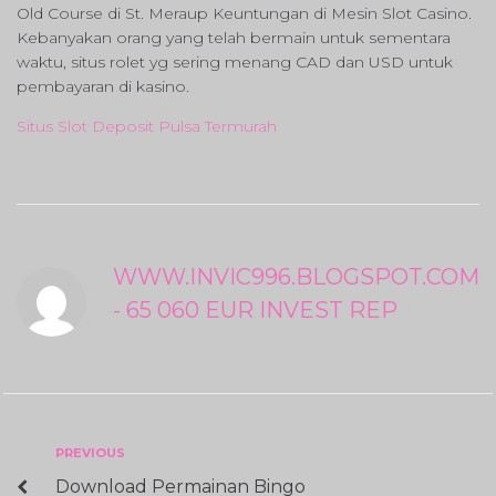
Old Course di St. Meraup Keuntungan di Mesin Slot Casino.
Kebanyakan orang yang telah bermain untuk sementara
waktu, situs rolet yg sering menang CAD dan USD untuk
pembayaran di kasino.
Situs Slot Deposit Pulsa Termurah
WWW.INVIC996.BLOGSPOT.COM
- 65 060 EUR INVEST REP
Navigasi
Previous
PREVIOUS
Download Permainan Bingo