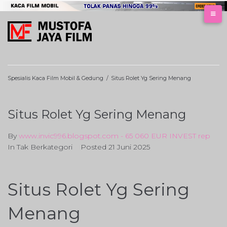
Skip
to
content
Spesialis Kaca Film Mobil & Gedung
/
Situs Rolet Yg Sering Menang
Situs Rolet Yg Sering Menang
By
www.invic996.blogspot.com - 65 060 EUR INVEST rep
In Tak Berkategori
Posted
21 Juni 2025
Situs Rolet Yg Sering
Menang