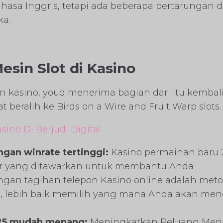
asa Inggris, tetapi ada beberapa pertarungan d
ka.
esin Slot di Kasino
an kasino, youd menerima bagian dari itu kembali
t beralih ke Birds on a Wire and Fruit Warp slots.
o Di Berjudi Digital
ngan winrate tertinggi:
Kasino permainan baru 2
itur yang ditawarkan untuk membantu Anda
an tagihan telepon Kasino online adalah met
, lebih baik memilih yang mana Anda akan men
2025 mudah menang:
Meningkatkan Peluang Men