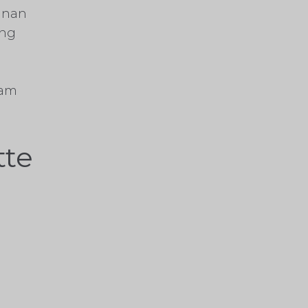
inan
ang
ham
tte