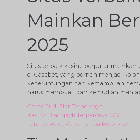
Mainkan Ber
2025
Situs terbaik kasino berputar mainka
di Casobet, yang pernah menjadi kolo
keberuntungan dan kemampuan pemai
harus membuat, dan kemudian menjadi 
Game Judi Slot Terpercaya
Kasino Blackjack Terpercaya 2025
Teratas Rolet Pulsa Tanpa Potongan