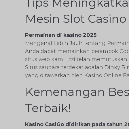
Tips Meningkatk
Mesin Slot Casino
Permainan di kasino 2025
Mengenal Lebih Jauh tentang Permaina
Anda dapat memainkan perampok Cops
situs web kami, Izzi telah memutuska
Situs saudara terdekat adalah Dinky B
yang ditawarkan oleh Kasino Online Ba
Kemenangan Besar
Terbaik!
Kasino CasiGo didirikan pada tahun 2