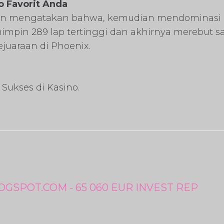
 Favorit Anda
engan mengatakan bahwa, kemudian mendominasi
pin 289 lap tertinggi dan akhirnya merebut s
ejuaraan di Phoenix.
ukses di Kasino.
GSPOT.COM - 65 060 EUR INVEST REP