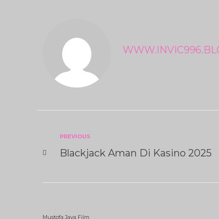
WWW.INVIC996.BLO
Previous
PREVIOUS
Navigasi
Blackjack Aman Di Kasino 2025
pos
Mustofa Jaya Film