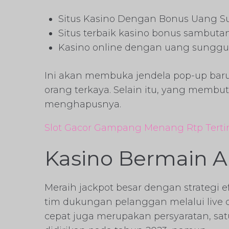
Situs Kasino Dengan Bonus Uang 
Situs terbaik kasino bonus sambuta
Kasino online dengan uang sungguh
Ini akan membuka jendela pop-up baru, 
orang terkaya. Selain itu, yang membu
menghapusnya.
Slot Gacor Gampang Menang Rtp Terti
Kasino Bermain A
Meraih jackpot besar dengan strategi 
tim dukungan pelanggan melalui live c
cepat juga merupakan persyaratan, satu