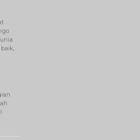
at
ingo
dunia
baik,
gian
rah
.