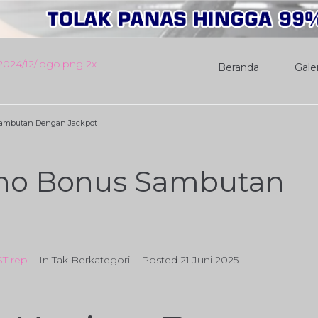
Beranda
Gale
 Sambutan Dengan Jackpot
sino Bonus Sambutan
ST rep
In Tak Berkategori
Posted
21 Juni 2025