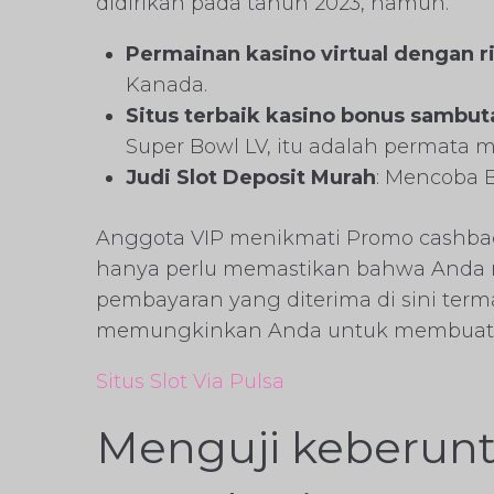
didirikan pada tahun 2023, namun.
Permainan kasino virtual dengan r
Kanada.
Situs terbaik kasino bonus sambu
Super Bowl LV, itu adalah permata m
Judi Slot Deposit Murah
: Mencoba B
Anggota VIP menikmati Promo cashback
hanya perlu memastikan bahwa Anda 
pembayaran yang diterima di sini term
memungkinkan Anda untuk membuat de
Situs Slot Via Pulsa
Menguji keberun