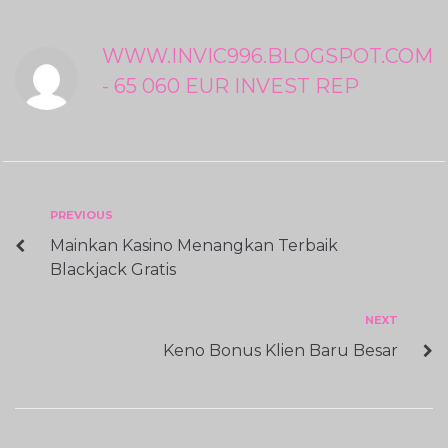
WWW.INVIC996.BLOGSPOT.COM
- 65 060 EUR INVEST REP
Navigasi
Previous
PREVIOUS
Mainkan Kasino Menangkan Terbaik
pos
Blackjack Gratis
Next
NEXT
Keno Bonus Klien Baru Besar