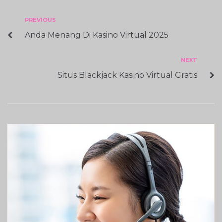
Navigasi
Previous
PREVIOUS
Anda Menang Di Kasino Virtual 2025
pos
Next
NEXT
Situs Blackjack Kasino Virtual Gratis