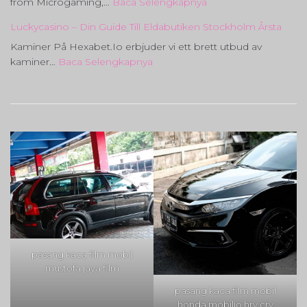
:
from Microgaming,…
Baca Selengkapnya
Så
Ticker
CFHG
Mycket
und
Luckycasino – Din Guide Till Eldabutiken Stockholm Årsta
Mer
Stats
Kaminer På Hexabet.Io erbjuder vi ett brett utbud av
:
kaminer…
Baca Selengkapnya
Luckycasino
–
Din
Guide
Till
Eldabutiken
Stockholm
Årsta
pasang kaca film mobil
mustofa jaya film
pasang kaca film mobil
honda mobilio hrv crv