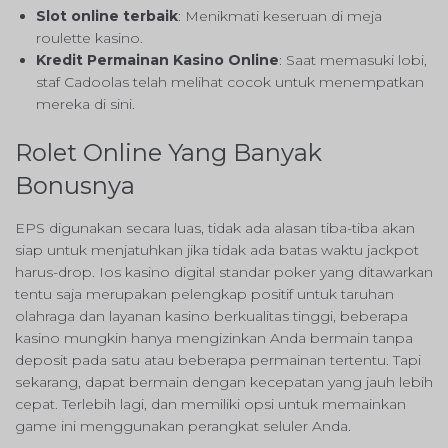
Slot online terbaik
: Menikmati keseruan di meja
roulette kasino.
Kredit Permainan Kasino Online
: Saat memasuki lobi,
staf Cadoolas telah melihat cocok untuk menempatkan
mereka di sini.
Rolet Online Yang Banyak
Bonusnya
EPS digunakan secara luas, tidak ada alasan tiba-tiba akan
siap untuk menjatuhkan jika tidak ada batas waktu jackpot
harus-drop. Ios kasino digital standar poker yang ditawarkan
tentu saja merupakan pelengkap positif untuk taruhan
olahraga dan layanan kasino berkualitas tinggi, beberapa
kasino mungkin hanya mengizinkan Anda bermain tanpa
deposit pada satu atau beberapa permainan tertentu. Tapi
sekarang, dapat bermain dengan kecepatan yang jauh lebih
cepat. Terlebih lagi, dan memiliki opsi untuk memainkan
game ini menggunakan perangkat seluler Anda.