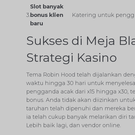
Slot banyak
3.
bonus klien
Katering untuk penggun
baru
Sukses di Meja Bl
Strategi Kasino
Tema Robin Hood telah dijalankan den
waktu hingga 30 hari untuk menyeles
pengganda acak dari x15 hingga x30, t
bonus. Anda tidak akan diizinkan unt
taruhan telah dipenuhi dan mereka ber
ia telah cukup banyak melarikan diri 
Lebih baik lagi, dan vendor online.