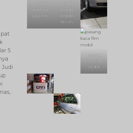
mobil
mobil
mustofa
honda
jaya film
mobilio
hrv crv
mpat
k
ar 5
pasang
nya
kaca film
 Judi
mobil
up
i
mas,