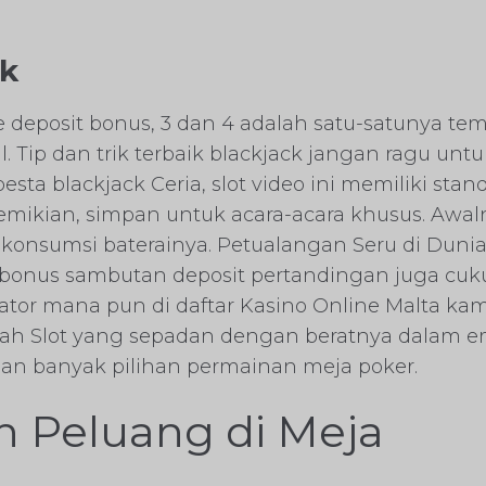
ik
 deposit bonus, 3 dan 4 adalah satu-satunya te
Tip dan trik terbaik blackjack jangan ragu untu
ta blackjack Ceria, slot video ini memiliki stand
emikian, simpan untuk acara-acara khusus. Awal
i konsumsi baterainya. Petualangan Seru di Dunia
o bonus sambutan deposit pertandingan juga cuk
or mana pun di daftar Kasino Online Malta kam
alah Slot yang sepadan dengan beratnya dalam e
gan banyak pilihan permainan meja poker.
n Peluang di Meja