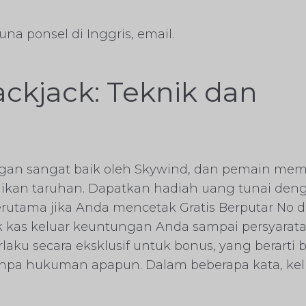
a ponsel di Inggris, email.
ackjack: Teknik dan
gan sangat baik oleh Skywind, dan pemain memi
aikan taruhan. Dapatkan hadiah uang tunai den
erutama jika Anda mencetak Gratis Berputar No d
uk kas keluar keuntungan Anda sampai persyarat
laku secara eksklusif untuk bonus, yang berarti
tanpa hukuman apapun. Dalam beberapa kata, kel