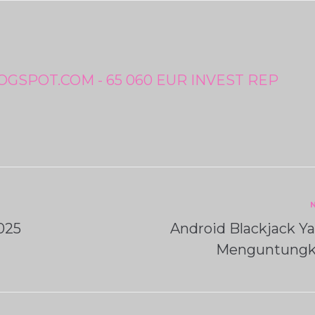
GSPOT.COM - 65 060 EUR INVEST REP
Next
025
Android Blackjack Y
Menguntung