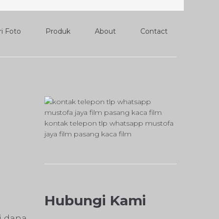
ri Foto
Produk
About
Contact
kontak telepon tlp whatsapp mustofa
jaya film pasang kaca film
Hubungi Kami
i dana