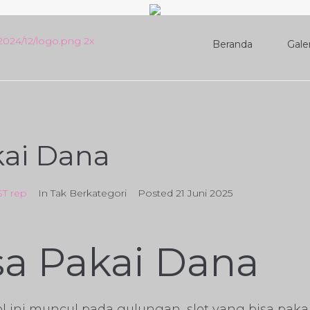
Beranda
Gale
kai Dana
ST rep
In Tak Berkategori
Posted
21 Juni 2025
sa Pakai Dana
bol ini muncul pada gulungan, slot yang bisa paka