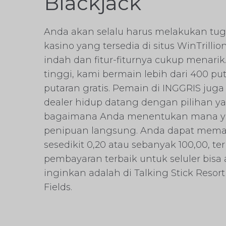
Blackjack
Anda akan selalu harus melakukan tu
kasino yang tersedia di situs WinTri
indah dan fitur-fiturnya cukup menarik.
tinggi, kami bermain lebih dari 400 p
putaran gratis. Pemain di INGGRIS j
dealer hidup datang dengan pilihan ya
bagaimana Anda menentukan mana y
penipuan langsung. Anda dapat memai
sesedikit 0,20 atau sebanyak 100,00, t
pembayaran terbaik untuk seluler bisa
inginkan adalah di Talking Stick Resort
Fields.