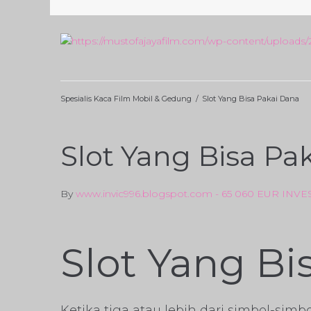
Skip
to
content
Spesialis Kaca Film Mobil & Gedung
/
Slot Yang Bisa Pakai Dana
Slot Yang Bisa Pa
By
www.invic996.blogspot.com - 65 060 EUR INVE
Slot Yang Bi
Ketika tiga atau lebih dari simbol-sim