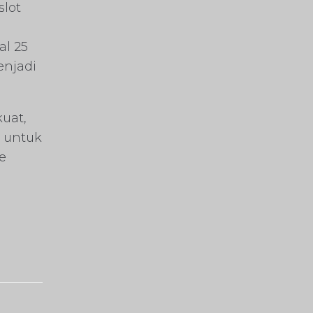
slot
al 25
menjadi
uat,
k untuk
e