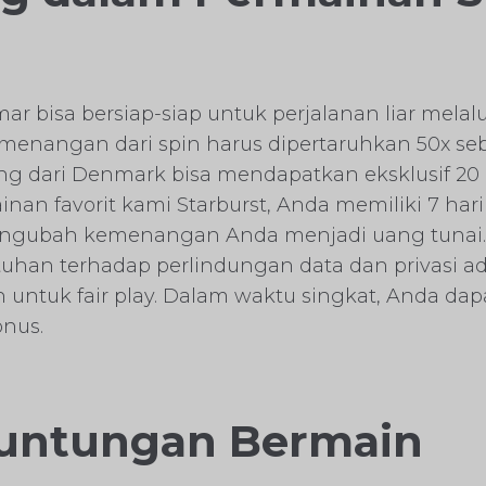
r bisa bersiap-siap untuk perjalanan liar melalu
emenangan dari spin harus dipertaruhkan 50x s
ng dari Denmark bisa mendapatkan eksklusif 20 
inan favorit kami Starburst, Anda memiliki 7 har
ngubah kemenangan Anda menjadi uang tunai.
epatuhan terhadap perlindungan data dan privasi a
en untuk fair play. Dalam waktu singkat, Anda dap
nus.
euntungan Bermain