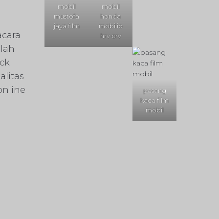
mobil
mobil
mustofa
honda
jaya film
mobilio
acara
hrv crv
elah
eck
litas
online
pasang
kaca film
mobil