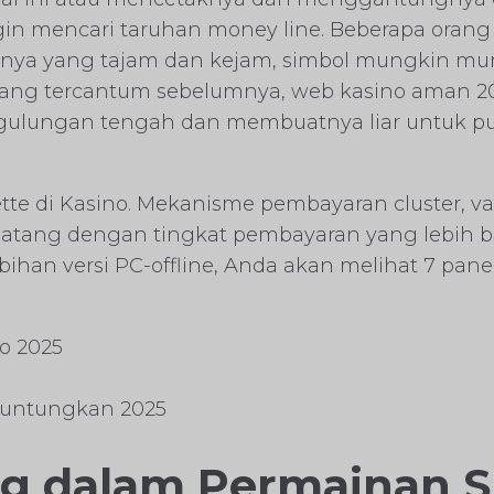
in mencari taruhan money line. Beberapa orang
nya yang tajam dan kejam, simbol mungkin mu
 yang tercantum sebelumnya, web kasino aman 2
gulungan tengah dan membuatnya liar untuk p
te di Kasino. Mekanisme pembayaran cluster, var
 datang dengan tingkat pembayaran yang lebih b
ebihan versi PC-offline, Anda akan melihat 7 pane
o 2025
guntungkan 2025
 dalam Permainan S