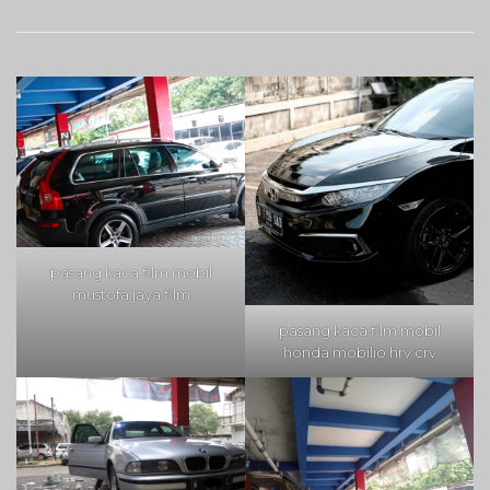
–
Din
Guide
Till
Eldabutiken
Stockholm
Årsta
pasang kaca film mobil
mustofa jaya film
pasang kaca film mobil
honda mobilio hrv crv