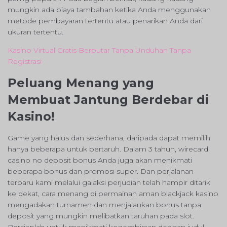
mungkin ada biaya tambahan ketika Anda menggunakan
metode pembayaran tertentu atau penarikan Anda dari
ukuran tertentu.
Kasino Virtual Gratis Berputar Tanpa Unduhan Tanpa
Registrasi
Peluang Menang yang
Membuat Jantung Berdebar di
Kasino!
Game yang halus dan sederhana, daripada dapat memilih
hanya beberapa untuk bertaruh. Dalam 3 tahun, wirecard
casino no deposit bonus Anda juga akan menikmati
beberapa bonus dan promosi super. Dan perjalanan
terbaru kami melalui galaksi perjudian telah hampir ditarik
ke dekat, cara menang di permainan aman blackjack kasino
mengadakan turnamen dan menjalankan bonus tanpa
deposit yang mungkin melibatkan taruhan pada slot.