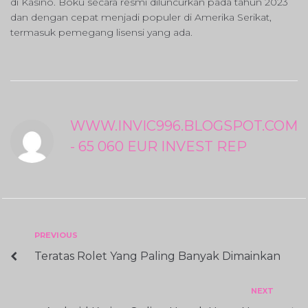
di Kasino. Boku secara resmi diluncurkan pada tahun 2023
dan dengan cepat menjadi populer di Amerika Serikat,
termasuk pemegang lisensi yang ada.
WWW.INVIC996.BLOGSPOT.COM
- 65 060 EUR INVEST REP
Navigasi
Previous
PREVIOUS
Teratas Rolet Yang Paling Banyak Dimainkan
pos
Next
NEXT