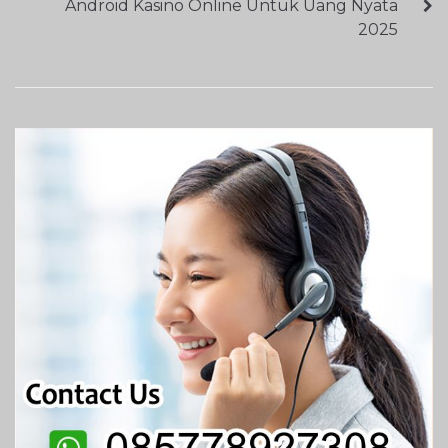
Android Kasino Online Untuk Uang Nyata
2025