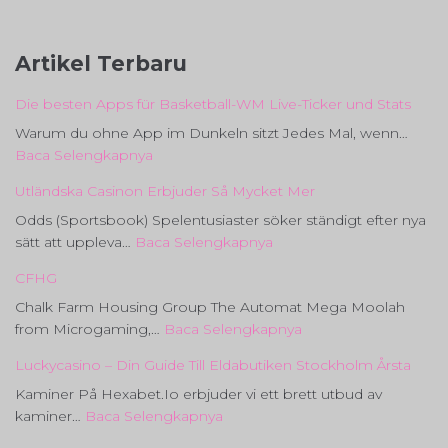
Artikel Terbaru
Die besten Apps für Basketball-WM Live-Ticker und Stats
Warum du ohne App im Dunkeln sitzt Jedes Mal, wenn…
:
Baca Selengkapnya
Die
Utländska Casinon Erbjuder Så Mycket Mer
besten
Odds (Sportsbook) Spelentusiaster söker ständigt efter nya
Apps
:
sätt att uppleva…
Baca Selengkapnya
für
Utländska
Basketball-
CFHG
Casinon
WM
Chalk Farm Housing Group The Automat Mega Moolah
Erbjuder
Live-
:
from Microgaming,…
Baca Selengkapnya
Så
Ticker
CFHG
Mycket
und
Luckycasino – Din Guide Till Eldabutiken Stockholm Årsta
Mer
Stats
Kaminer På Hexabet.Io erbjuder vi ett brett utbud av
:
kaminer…
Baca Selengkapnya
Luckycasino