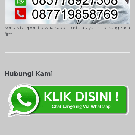
kontak telepon tlp whatsapp mustofa jaya film pasang kaca
film
Hubungi Kami