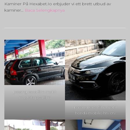
Kaminer På Hexabet.Io erbjuder vi ett brett utbud av
:
kaminer…
Baca Selengkapnya
Luckycasino
–
Din
Guide
Till
Eldabutiken
Stockholm
Årsta
pasang kaca film mobil
mustofa jaya film
pasang kaca film mobil
honda mobilio hrv crv