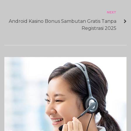
pos
Next
NEXT
Android Kasino Bonus Sambutan Gratis Tanpa
Registrasi 2025