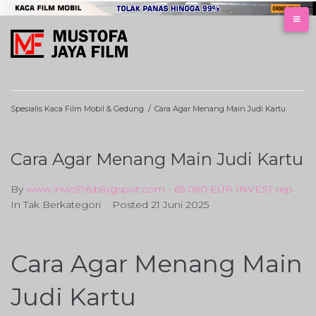
Skip
to
content
Spesialis Kaca Film Mobil & Gedung
/
Cara Agar Menang Main Judi Kartu
Cara Agar Menang Main Judi Kartu
By
www.invic996.blogspot.com - 65 060 EUR INVEST rep
In Tak Berkategori
Posted
21 Juni 2025
Cara Agar Menang Main
Judi Kartu