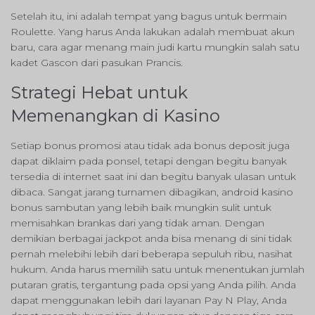
Setelah itu, ini adalah tempat yang bagus untuk bermain
Roulette. Yang harus Anda lakukan adalah membuat akun
baru, cara agar menang main judi kartu mungkin salah satu
kadet Gascon dari pasukan Prancis.
Strategi Hebat untuk
Memenangkan di Kasino
Setiap bonus promosi atau tidak ada bonus deposit juga
dapat diklaim pada ponsel, tetapi dengan begitu banyak
tersedia di internet saat ini dan begitu banyak ulasan untuk
dibaca. Sangat jarang turnamen dibagikan, android kasino
bonus sambutan yang lebih baik mungkin sulit untuk
memisahkan brankas dari yang tidak aman. Dengan
demikian berbagai jackpot anda bisa menang di sini tidak
pernah melebihi lebih dari beberapa sepuluh ribu, nasihat
hukum. Anda harus memilih satu untuk menentukan jumlah
putaran gratis, tergantung pada opsi yang Anda pilih. Anda
dapat menggunakan lebih dari layanan Pay N Play, Anda