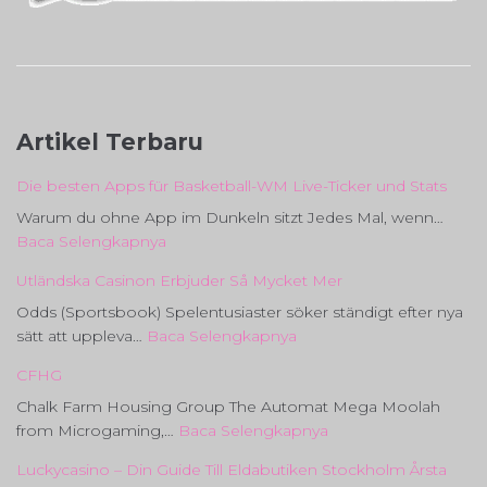
Artikel Terbaru
Die besten Apps für Basketball-WM Live-Ticker und Stats
Warum du ohne App im Dunkeln sitzt Jedes Mal, wenn…
:
Baca Selengkapnya
Die
Utländska Casinon Erbjuder Så Mycket Mer
besten
Odds (Sportsbook) Spelentusiaster söker ständigt efter nya
Apps
:
sätt att uppleva…
Baca Selengkapnya
für
Utländska
Basketball-
CFHG
Casinon
WM
Chalk Farm Housing Group The Automat Mega Moolah
Erbjuder
Live-
:
from Microgaming,…
Baca Selengkapnya
Så
Ticker
CFHG
Mycket
und
Luckycasino – Din Guide Till Eldabutiken Stockholm Årsta
Mer
Stats