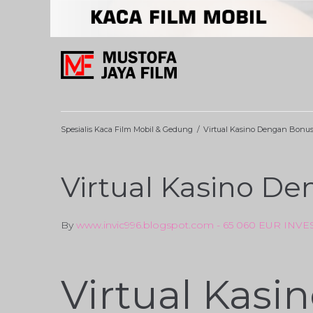
Skip
to
content
Spesialis Kaca Film Mobil & Gedung
/
Virtual Kasino Dengan Bonu
Virtual Kasino D
By
www.invic996.blogspot.com - 65 060 EUR INVE
Virtual Kas