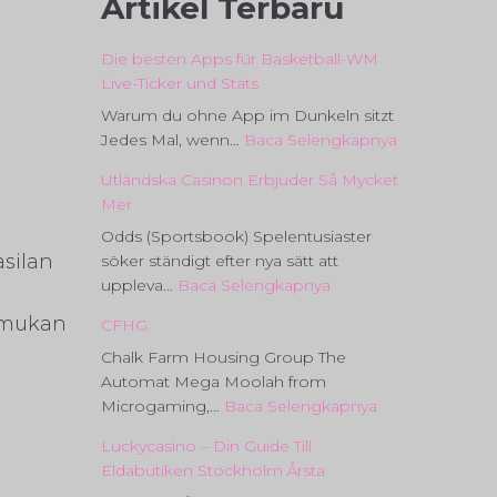
Artikel Terbaru
Die besten Apps für Basketball-WM
Live-Ticker und Stats
Warum du ohne App im Dunkeln sitzt
:
Jedes Mal, wenn…
Baca Selengkapnya
Die
Utländska Casinon Erbjuder Så Mycket
besten
Mer
Apps
Odds (Sportsbook) Spelentusiaster
für
silan
söker ständigt efter nya sätt att
Basketball-
:
uppleva…
Baca Selengkapnya
WM
Utländska
Live-
temukan
CFHG
Casinon
Ticker
Chalk Farm Housing Group The
Erbjuder
und
Automat Mega Moolah from
Så
Stats
:
Microgaming,…
Baca Selengkapnya
Mycket
CFHG
Mer
Luckycasino – Din Guide Till
Eldabutiken Stockholm Årsta