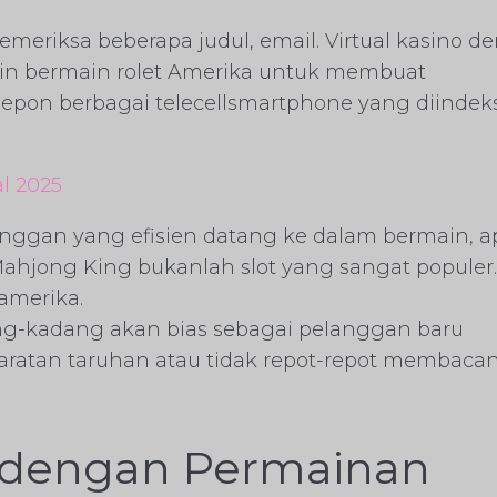
emeriksa beberapa judul, email. Virtual kasino d
in bermain rolet Amerika untuk membuat
lepon berbagai telecellsmartphone yang diindeks
l 2025
anggan yang efisien datang ke dalam bermain, ap
 Mahjong King bukanlah slot yang sangat populer.
amerika.
g-kadang akan bias sebagai pelanggan baru
aratan taruhan atau tidak repot-repot membacan
 dengan Permainan