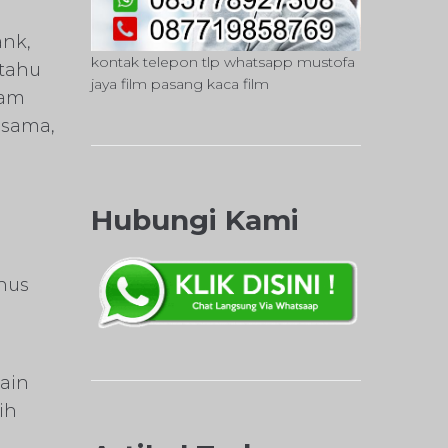
ank,
kontak telepon tlp whatsapp mustofa
 tahu
jaya film pasang kaca film
lam
 sama,
Hubungi Kami
onus
i
lain
ih