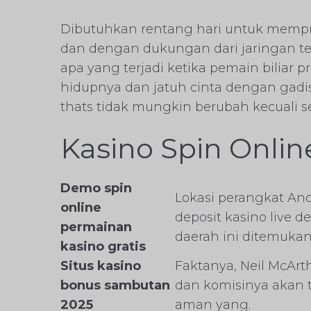
Dibutuhkan rentang hari untuk mempro
dan dengan dukungan dari jaringan telev
apa yang terjadi ketika pemain biliar 
hidupnya dan jatuh cinta dengan gadi
thats tidak mungkin berubah kecuali se
Kasino Spin Onlin
Demo spin
Lokasi perangkat And
online
deposit kasino live d
permainan
daerah ini ditemukan
kasino gratis
Situs kasino
Faktanya, Neil McArth
bonus sambutan
dan komisinya akan 
2025
aman yang.