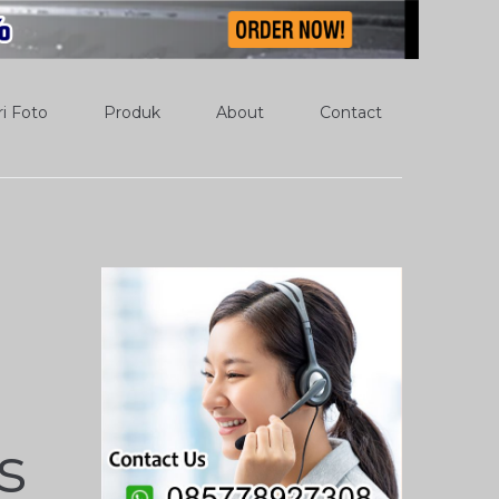
ri Foto
Produk
About
Contact
s