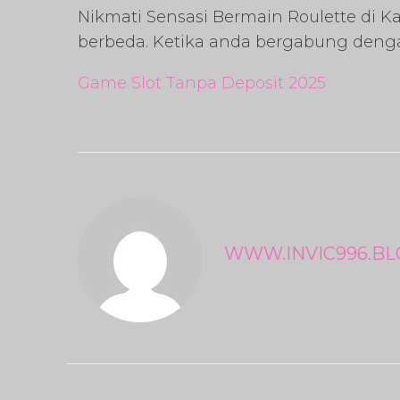
Nikmati Sensasi Bermain Roulette di 
berbeda. Ketika anda bergabung dengan
Game Slot Tanpa Deposit 2025
WWW.INVIC996.BLO