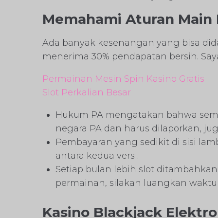
Memahami Aturan Main R
Ada banyak kesenangan yang bisa did
menerima 30% pendapatan bersih. Saya
Permainan Mesin Spin Kasino Gratis
Slot Perkalian Besar
Hukum PA mengatakan bahwa semu
negara PA dan harus dilaporkan, jug
Pembayaran yang sedikit di sisi la
antara kedua versi.
Setiap bulan lebih slot ditambahk
permainan, silakan luangkan waktu 
Kasino Blackjack Elektro