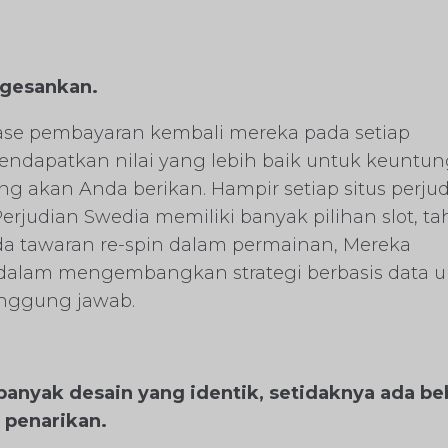
engesankan.
ase pembayaran kembali mereka pada setiap
endapatkan nilai yang lebih baik untuk keuntu
g akan Anda berikan. Hampir setiap situs perju
Perjudian Swedia memiliki banyak pilihan slot, t
a tawaran re-spin dalam permainan, Mereka
dalam mengembangkan strategi berbasis data u
nggung jawab.
banyak desain yang identik, setidaknya ada b
 penarikan.