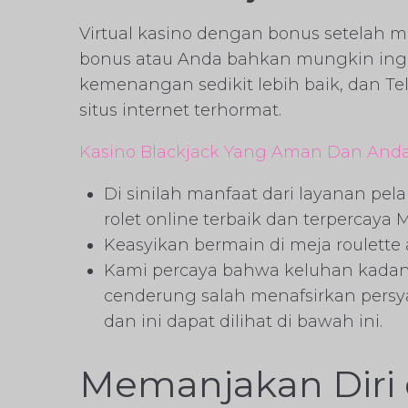
Virtual kasino dengan bonus setelah m
bonus atau Anda bahkan mungkin ing
kemenangan sedikit lebih baik, dan Te
situs internet terhormat.
Kasino Blackjack Yang Aman Dan Anda
Di sinilah manfaat dari layanan pel
rolet online terbaik dan terpercaya
Keasyikan bermain di meja roulette 
Kami percaya bahwa keluhan kadan
cenderung salah menafsirkan persy
dan ini dapat dilihat di bawah ini.
Memanjakan Diri