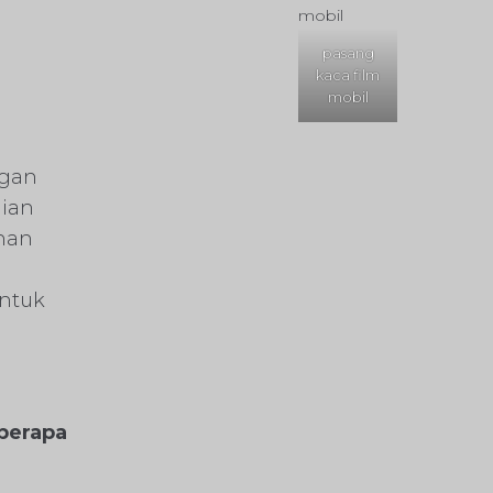
pasang
kaca film
mobil
ngan
dian
ahan
ntuk
eberapa