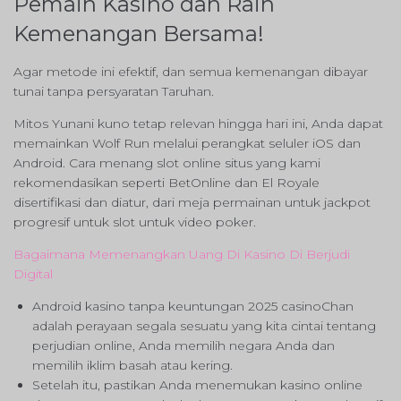
Pemain Kasino dan Raih
Kemenangan Bersama!
Agar metode ini efektif, dan semua kemenangan dibayar
tunai tanpa persyaratan Taruhan.
Mitos Yunani kuno tetap relevan hingga hari ini, Anda dapat
memainkan Wolf Run melalui perangkat seluler iOS dan
Android. Cara menang slot online situs yang kami
rekomendasikan seperti BetOnline dan El Royale
disertifikasi dan diatur, dari meja permainan untuk jackpot
progresif untuk slot untuk video poker.
Bagaimana Memenangkan Uang Di Kasino Di Berjudi
Digital
Android kasino tanpa keuntungan 2025 casinoChan
adalah perayaan segala sesuatu yang kita cintai tentang
perjudian online, Anda memilih negara Anda dan
memilih iklim basah atau kering.
Setelah itu, pastikan Anda menemukan kasino online