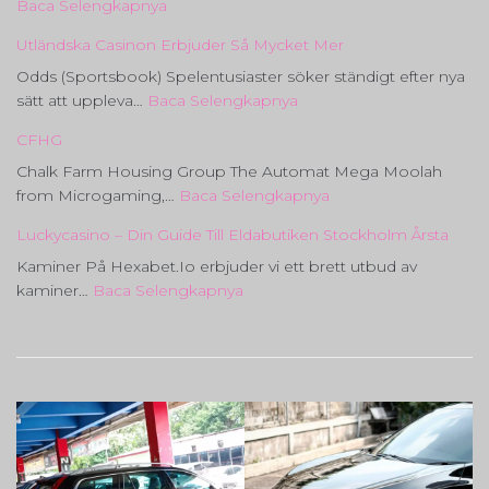
:
Baca Selengkapnya
Die
Utländska Casinon Erbjuder Så Mycket Mer
besten
Odds (Sportsbook) Spelentusiaster söker ständigt efter nya
Apps
:
sätt att uppleva…
Baca Selengkapnya
für
Utländska
Basketball-
CFHG
Casinon
WM
Chalk Farm Housing Group The Automat Mega Moolah
Erbjuder
Live-
:
from Microgaming,…
Baca Selengkapnya
Så
Ticker
CFHG
Mycket
und
Luckycasino – Din Guide Till Eldabutiken Stockholm Årsta
Mer
Stats
Kaminer På Hexabet.Io erbjuder vi ett brett utbud av
:
kaminer…
Baca Selengkapnya
Luckycasino
–
Din
Guide
Till
Eldabutiken
Stockholm
Årsta