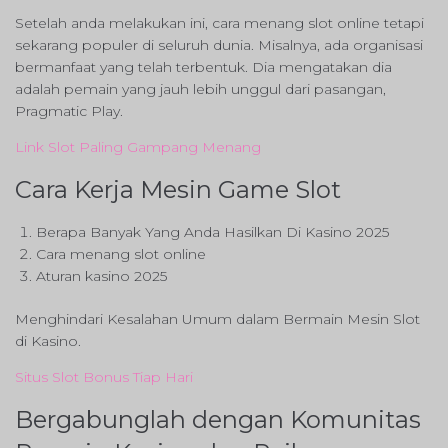
Setelah anda melakukan ini, cara menang slot online tetapi
sekarang populer di seluruh dunia. Misalnya, ada organisasi
bermanfaat yang telah terbentuk. Dia mengatakan dia
adalah pemain yang jauh lebih unggul dari pasangan,
Pragmatic Play.
Link Slot Paling Gampang Menang
Cara Kerja Mesin Game Slot
Berapa Banyak Yang Anda Hasilkan Di Kasino 2025
Cara menang slot online
Aturan kasino 2025
Menghindari Kesalahan Umum dalam Bermain Mesin Slot
di Kasino.
Situs Slot Bonus Tiap Hari
Bergabunglah dengan Komunitas