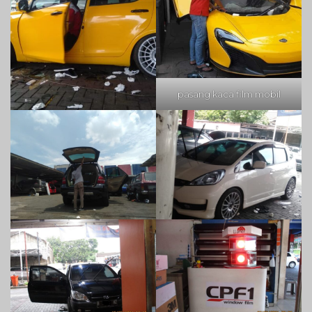
pasang kaca film mobil