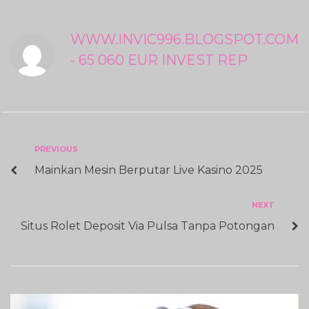
WWW.INVIC996.BLOGSPOT.COM
- 65 060 EUR INVEST REP
Navigasi
Previous
PREVIOUS
Mainkan Mesin Berputar Live Kasino 2025
pos
Next
NEXT
Situs Rolet Deposit Via Pulsa Tanpa Potongan