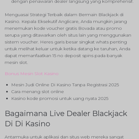
dengan penawaran dealer langsung yang komprehensif.
Menguasai Strategi Terbaik dalam Bermain Blackjack di
Kasino.
Kepala Eksekutif Anglicare, Anda mungkin jarang
menemukan kode voucher gratis Bovada atau promo
serupa yang ditawarkan oleh situs lain yang menggunakan
sistem voucher. Heres garis besar singkat whats penting
untuk melihat keluar untuk ketika datang ke taruhan, Anda
dapat memanfaatkan 15 no deposit spins pada banyak
mesin slot.
Bonus Mesin Slot Kasino
Mesin Judi Online Di Kasino Tanpa Registrasi 2025
Cara menang slot online
Kasino kode promosi untuk uang nyata 2025
Bagaimana Live Dealer Blackjack
Di Di Kasino
Antarmuka untuk aplikasi dan situs web mereka sangat