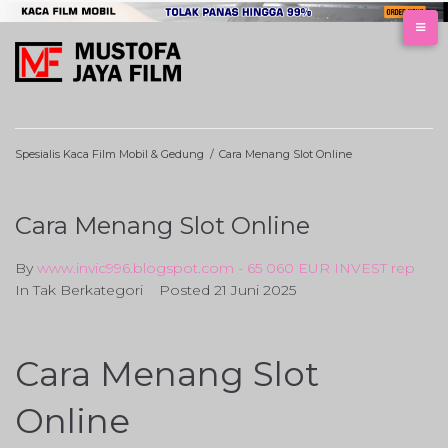
Skip
to
content
Spesialis Kaca Film Mobil & Gedung
/
Cara Menang Slot Online
Cara Menang Slot Online
By
www.invic996.blogspot.com - 65 060 EUR INVEST rep
In Tak Berkategori
Posted
21 Juni 2025
Cara Menang Slot
Online