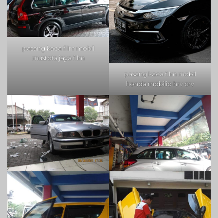
pasang kaca film mobil
mustofa jaya film
pasang kaca film mobil
honda mobilio hrv crv