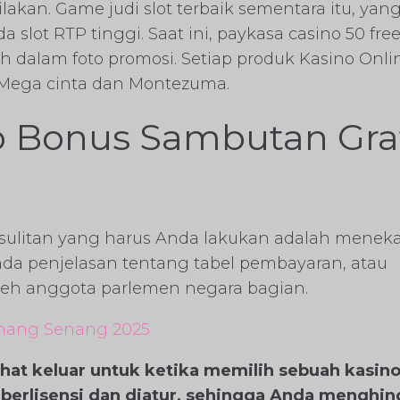
akan. Game judi slot terbaik sementara itu, yan
lot RTP tinggi. Saat ini, paykasa casino 50 free
 dalam foto promosi. Setiap produk Kasino Onli
, Mega cinta dan Montezuma.
 Bonus Sambutan Gra
esulitan yang harus Anda lakukan adalah menek
da penjelasan tentang tabel pembayaran, atau
eh anggota parlemen negara bagian.
enang Senang 2025
ihat keluar untuk ketika memilih sebuah kasin
 berlisensi dan diatur, sehingga Anda menghin