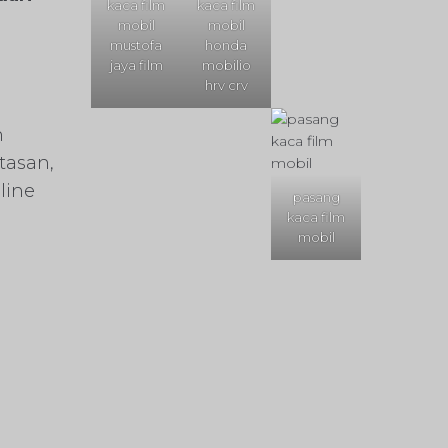
kaca film
kaca film
mobil
mobil
mustofa
honda
jaya film
mobilio
hrv crv
n
tasan,
line
pasang
kaca film
mobil
a