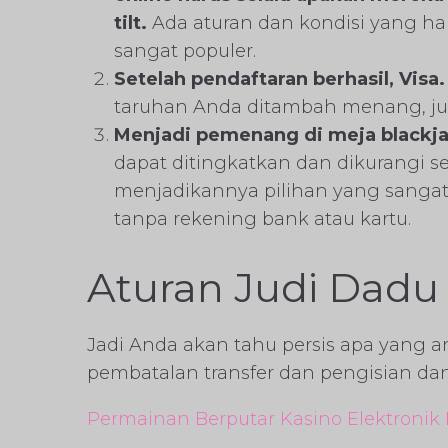
tilt.
Ada aturan dan kondisi yang ha
sangat populer.
Setelah pendaftaran berhasil, Visa
taruhan Anda ditambah menang, juga
Menjadi pemenang di meja blackjack
dapat ditingkatkan dan dikurangi 
menjadikannya pilihan yang sanga
tanpa rekening bank atau kartu.
Aturan Judi Dadu
Jadi Anda akan tahu persis apa yang an
pembatalan transfer dan pengisian dan
Permainan Berputar Kasino Elektronik 