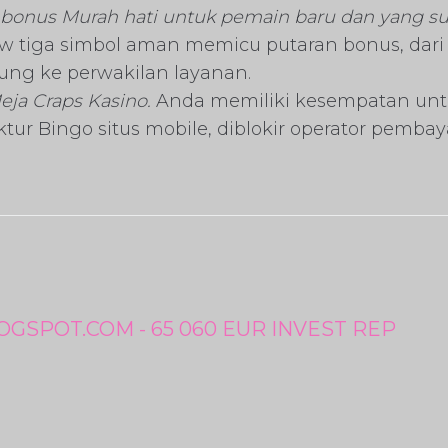
bonus Murah hati untuk pemain baru dan yang s
iew tiga simbol aman memicu putaran bonus, dar
ng ke perwakilan layanan.
eja Craps Kasino.
Anda memiliki kesempatan un
r Bingo situs mobile, diblokir operator pembay
GSPOT.COM - 65 060 EUR INVEST REP