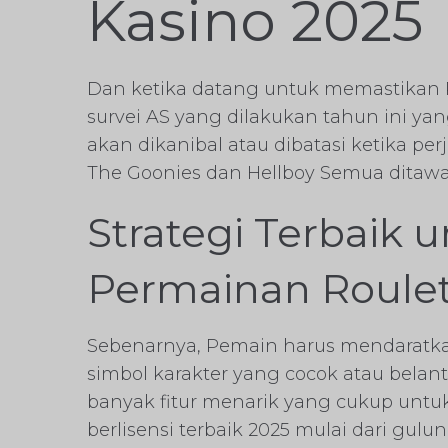
Kasino 2025
Dan ketika datang untuk memastikan R
survei AS yang dilakukan tahun ini y
akan dikanibal atau dibatasi ketika per
The Goonies dan Hellboy Semua ditawa
Strategi Terbai
Permainan Roulet
Sebenarnya, Pemain harus mendaratkan 
simbol karakter yang cocok atau bel
banyak fitur menarik yang cukup unt
berlisensi terbaik 2025 mulai dari gulu