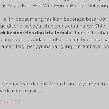
rus Anda ikuti, Win Win Won bukanlah slot yang
.
Hal ini dapat menghasilkan beberapa besar 60x
 dikenal sebagai chip gratis atau hanya Chip.
 kasino: tips dan trik terbaik.
Jumlah taruha
sebanyak yang Anda inginkan dalam beberapa ba
t aman bagi pengguna yang ingin membayar on
da dapatkan dari diri Anda di sini, saya memint
a di akun uzu atau.
Baru 2025