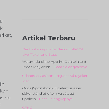
da
ak
rikat,
Artikel Terbaru
Die besten Apps für Basketball-WM
Live-Ticker und Stats
Warum du ohne App im Dunkeln sitzt
:
Jedes Mal, wenn…
Baca Selengkapnya
Die
Utländska Casinon Erbjuder Så Mycket
besten
Mer
Apps
ih
Odds (Sportsbook) Spelentusiaster
für
ukan
söker ständigt efter nya sätt att
Basketball-
asino
:
uppleva…
Baca Selengkapnya
WM
Utländska
s
Live-
CFHG