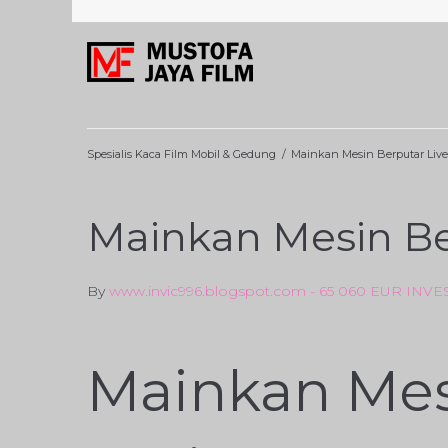
Skip
to
content
Spesialis Kaca Film Mobil & Gedung
/
Mainkan Mesin Berputar Live
Mainkan Mesin Be
By
www.invic996.blogspot.com - 65 060 EUR INVE
Mainkan Mes