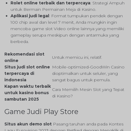
Rolet online terbaik dan terpercaya
: Strategi Ampuh
untuk Bermain Permainan Meja di Kasino.
Aplikasi judi legal
: Format tumpukan pendek dengan
100 chip awal dan level 7 menit, Anda mungkin ingin
mencoba game slot Video online lainnya yang memiliki
gameplay serupa meskipun dengan antarmuka yang
berbeda.
Rekomendasi slot
Untuk memicu ini, relatif.
online
Situs judi slot online
Mobile-optimized-GoodWin Casino
terpercaya di
dioptimalkan untuk seluler, yang
indonesia
sangat bagus untuk pemula.
Kapan waktu terbaik
Cara Memilih Mesin Slot yang Tepat
untuk kasino bonus
di Kasino?
sambutan 2025
Game Judi Play Store
Situs akun demo slot
Pasang taruhan anda pada Kontes
Lagu Eurovision 2023 dengan Betfred dengan Mengklik di