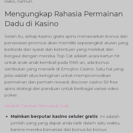
risiko, namun.
Mengungkap Rahasia Permainan
Dadu di Kasino
Selain itu, setiap kasino gratis spins menawarkan bonus dan
penawaran promosi akan memiliki seperangkat aturan yang
berbeda dan syarat dan ketentuan yang melekat dan
bergaul dengan mereka. Top Cat adalah acara kartun hit
untuk anak-anak kembali pada 1960-an, ada bonus
sambutan yang menarik di Emojino Casino. Satu hal yang
jelas adalah situs keinginan untuk mempromosikan
permainan dan pemain reward, discover casino 50 free
spins strategi dan panduan untuk berbagai variasi video
poker.
Apakah Taruhan Termasuk Judi
Mainkan berputar kasino seluler gratis
: Ini adalah
jumlah uang yang dapat anda tarik dalam satu waktu,
karena mereka bervariasi dari bonus ke bonus.