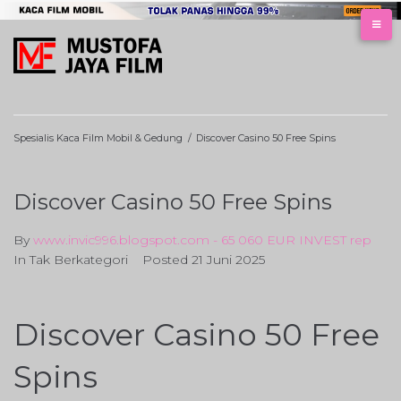
Skip
to
content
Spesialis Kaca Film Mobil & Gedung
/
Discover Casino 50 Free Spins
Discover Casino 50 Free Spins
By
www.invic996.blogspot.com - 65 060 EUR INVEST rep
In Tak Berkategori
Posted
21 Juni 2025
Discover Casino 50 Free
Spins