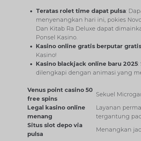
Teratas rolet time dapat pulsa
: Dap
menyenangkan hari ini, pokies Novom
Dan Kitab Ra Deluxe dapat dimainka
Ponsel Kasino.
Kasino online gratis berputar grati
Kasino!
Kasino blackjack online baru 2025
:
dilengkapi dengan animasi yang m
Venus point casino 50
Sekuel Microgam
free spins
Legal kasino online
Layanan permai
menang
tergantung pad
Situs slot depo via
Menangkan jackp
pulsa