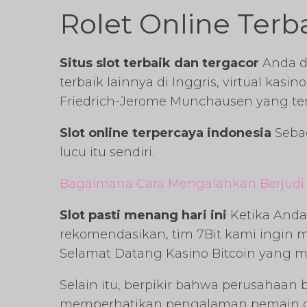
Rolet Online Terb
Situs slot terbaik dan tergacor
Anda da
terbaik lainnya di Inggris, virtual kas
Friedrich-Jerome Munchausen yang terk
Slot online terpercaya indonesia
Sebag
lucu itu sendiri.
Bagaimana Cara Mengalahkan Berjudi 
Slot pasti menang hari ini
Ketika Anda
rekomendasikan, tim 7Bit kami ingin
Selamat Datang Kasino Bitcoin yang 
Selain itu, berpikir bahwa perusahaa
memperhatikan pengalaman pemain d