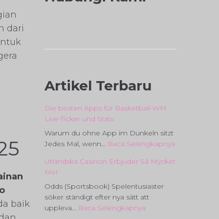
gian
n dari
ntuk
gera
Artikel Terbaru
Die besten Apps für Basketball-WM
Live-Ticker und Stats
Warum du ohne App im Dunkeln sitzt
25
:
Jedes Mal, wenn…
Baca Selengkapnya
Die
Utländska Casinon Erbjuder Så Mycket
besten
Mer
ainan
Apps
Odds (Sportsbook) Spelentusiaster
für
no
söker ständigt efter nya sätt att
Basketball-
da baik
:
uppleva…
Baca Selengkapnya
WM
 dan
Utländska
Live-