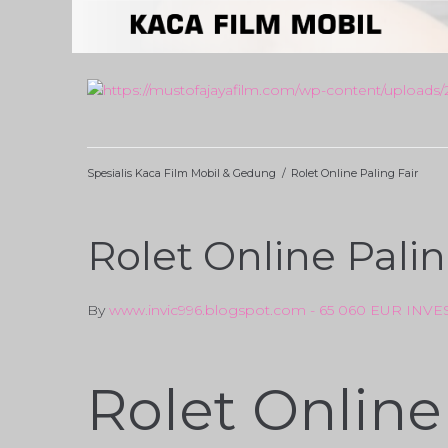
Skip
to
content
Spesialis Kaca Film Mobil & Gedung
/
Rolet Online Paling Fair
Rolet Online Palin
By
www.invic996.blogspot.com - 65 060 EUR INVE
Rolet Online