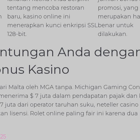
tentang mencoba restoran
promosi, yang
n
baru, kasino online ini
merupakan ha
menerapkan kunci enkripsi SSL
benar untuk
128-bit.
dilakukan.
untungan Anda denga
nus Kasino
ri Malta oleh MGA tanpa. Michigan Gaming Con
menerima $ 7 juta dalam pendapatan pajak dan 
 juta dari operator taruhan suku, neteller casino
lisensi. Rolet online paling fair ini karena dua 
025