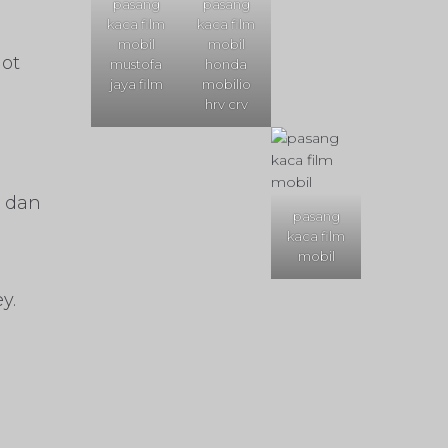
pasang
pasang
kaca film
kaca film
mobil
mobil
Hot
mustofa
honda
jaya film
mobilio
hrv crv
e
, dan
pasang
kaca film
mobil
y.